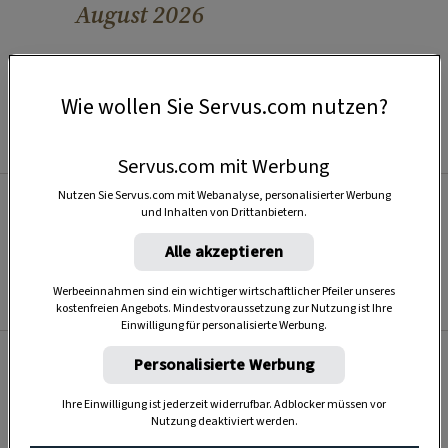
August 2026
ALLE ABO-ANGEBOTE ENTDECKEN
Wie wollen Sie Servus.com nutzen?
Servus.com mit Werbung
Nutzen Sie Servus.com mit Webanalyse, personalisierter Werbung
und Inhalten von Drittanbietern.
Alle akzeptieren
Werbeeinnahmen sind ein wichtiger wirtschaftlicher Pfeiler unseres
kostenfreien Angebots. Mindestvoraussetzung zur Nutzung ist Ihre
Einwilligung für personalisierte Werbung.
Personalisierte Werbung
Mein Daheim
Ihre Einwilligung ist jederzeit widerrufbar. Adblocker müssen vor
Nutzung deaktiviert werden.