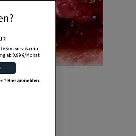
en?
UR
te von Servus.com
ng ab 0,99 €/Monat
o
ent?
Hier anmelden
.
pen
 Wir schätzen
 in der Servus-
ertreiben.