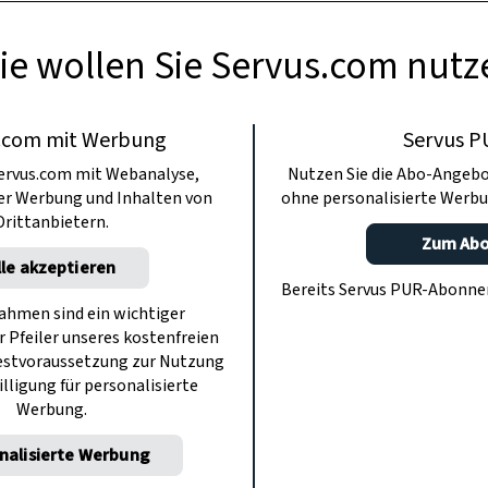
ie wollen Sie Servus.com nutz
.com mit Werbung
Servus P
ervus.com mit Webanalyse,
Nutzen Sie die Abo-Angebo
ter Werbung und Inhalten von
ohne personalisierte Werbu
Drittanbietern.
Zum Ab
lle akzeptieren
GARTEN
Bereits Servus PUR-Abonn
usmittel gegen Wes
hmen sind ein wichtiger
r Pfeiler unseres kostenfreien
estvoraussetzung zur Nutzung
n im Freien beim Essen ganz schön lästig werden.
illigung für personalisierte
Werbung.
e unsere Gärten lebendig machen und haben daher
nach natürlichen Mitteln gefragt, um Wespen zu v
nalisierte Werbung