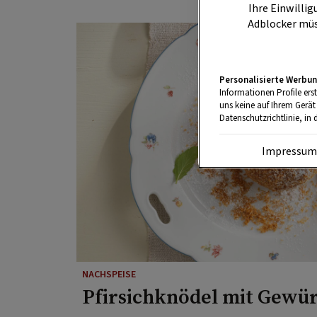
Ihre Einwillig
Adblocker müs
Personalisierte Werbun
Informationen Profile ers
uns keine auf Ihrem Gerät
Datenschutzrichtlinie, in 
Impressu
NACHSPEISE
Pfirsichknödel mit Gewü