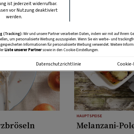
ung ist jederzeit widerrufbar.
sen vor Nutzung deaktiviert
werden.
g (Tracking):
Wir und unsere Partner verarbeiten Daten, indem wir mit auf Ihrem Ge
tellen, um personalisierte Werbung auszuspielen. Wenn Sie ein werbe– und trackingf
 gespeicherten Informationen für personalisierte Werbung verwendet. Weitere Informa
der
Liste unserer Partner
sowie in den Cookie-Einstellungen.
m
Datenschutzrichtlinie
Cookie-
HAUPTSPEISE
rzbröseln
Melanzani-Pol