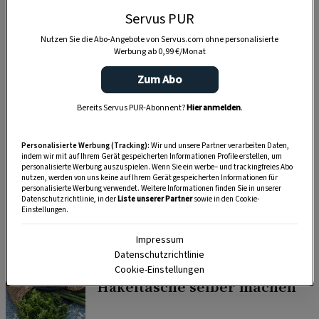
Servus PUR
Nutzen Sie die Abo-Angebote von Servus.com ohne personalisierte
Werbung ab 0,99 €/Monat
Zum Abo
Bereits Servus PUR-Abonnent?
Hier anmelden
.
Personalisierte Werbung (Tracking):
Wir und unsere Partner verarbeiten Daten,
indem wir mit auf Ihrem Gerät gespeicherten Informationen Profile erstellen, um
personalisierte Werbung auszuspielen. Wenn Sie ein werbe– und trackingfreies Abo
nutzen, werden von uns keine auf Ihrem Gerät gespeicherten Informationen für
personalisierte Werbung verwendet. Weitere Informationen finden Sie in unserer
SELBERMACHEN
Datenschutzrichtlinie, in der
Liste unserer Partner
sowie in den Cookie-
Duftende Dekoideen für alle Sinne – mit
Einstellungen.
Salbei
Impressum
Datenschutzrichtlinie
SELBERMACHEN
Cookie-Einstellungen
Häkeltasche selber machen