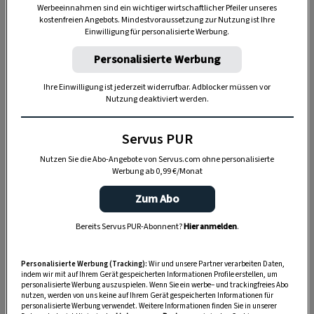
Wenn Sie Hilfe bei der Anmeldung benötigen,
Werbeeinnahmen sind ein wichtiger wirtschaftlicher Pfeiler unseres
kostenfreien Angebots. Mindestvoraussetzung zur Nutzung ist Ihre
finden Sie
hier eine Anleitung
.
Einwilligung für personalisierte Werbung.
Gut zu wissen: Servus
zeigt monatlich die
Personalisierte Werbung
schönsten Seiten unserer Heimat im Einklang mit
Ihre Einwilligung ist jederzeit widerrufbar. Adblocker müssen vor
den Jahreszeiten. Mit einem
Servus-Vorteilsabo
Nutzung deaktiviert werden.
profitieren Sie nicht nur von einem
günstigeren
Servus PUR
Abo-Preis
(Ersparnis über 10 % vom Einzelkauf)
oder erhalten Ihr Servus
versandkostenfrei
nach
Nutzen Sie die Abo-Angebote von Servus.com ohne personalisierte
Werbung ab 0,99 €/Monat
Hause geliefert und können Ihr Wunschdatum
frei wählen.
Zum Abo
Bereits Servus PUR-Abonnent?
Hier anmelden
.
ABO MIT PRÄMIE SICHERN
Personalisierte Werbung (Tracking):
Wir und unsere Partner verarbeiten Daten,
indem wir mit auf Ihrem Gerät gespeicherten Informationen Profile erstellen, um
personalisierte Werbung auszuspielen. Wenn Sie ein werbe– und trackingfreies Abo
nutzen, werden von uns keine auf Ihrem Gerät gespeicherten Informationen für
personalisierte Werbung verwendet. Weitere Informationen finden Sie in unserer