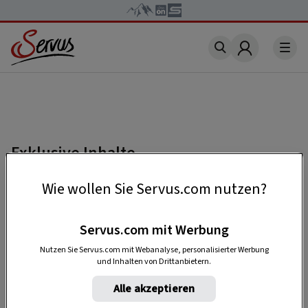
Account
Exklusive Inhalte
Falls Sie einen Beitrag lesen möchten, der mit
Wie wollen Sie Servus.com nutzen?
„Premium“ gekennzeichnet ist, benötigen Sie
ein
kostenloses Servus-Profil
.
Servus.com mit Werbung
Nutzen Sie Servus.com mit Webanalyse, personalisierter Werbung
und Inhalten von Drittanbietern.
HIER REGISTRIEREN
Alle akzeptieren