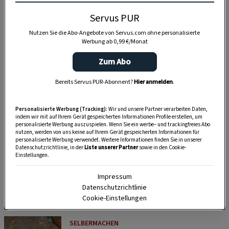
Servus PUR
Nutzen Sie die Abo-Angebote von Servus.com ohne personalisierte
Werbung ab 0,99 €/Monat
Zum Abo
Bereits Servus PUR-Abonnent?
Hier anmelden
.
Personalisierte Werbung (Tracking):
Wir und unsere Partner verarbeiten Daten,
indem wir mit auf Ihrem Gerät gespeicherten Informationen Profile erstellen, um
personalisierte Werbung auszuspielen. Wenn Sie ein werbe– und trackingfreies Abo
nutzen, werden von uns keine auf Ihrem Gerät gespeicherten Informationen für
personalisierte Werbung verwendet. Weitere Informationen finden Sie in unserer
Datenschutzrichtlinie, in der
Liste unserer Partner
sowie in den Cookie-
Einstellungen.
SELBERMACHEN
Impressum
Duftende Dekoideen für alle Sinne – mit
Datenschutzrichtlinie
Salbei
Cookie-Einstellungen
SELBERMACHEN