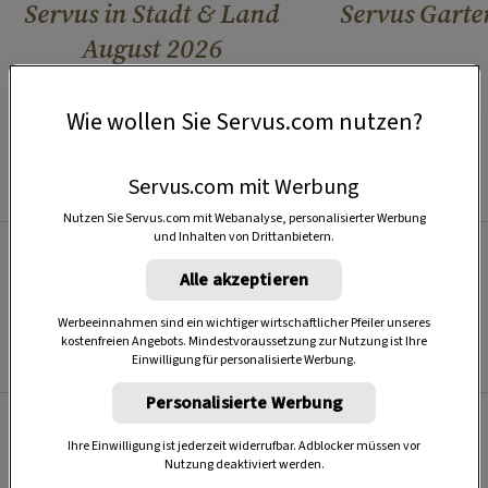
Servus in Stadt & Land
Servus Garte
August 2026
Wie wollen Sie Servus.com nutzen?
ALLE ABO-ANGEBOTE ENTDECKEN
Servus.com mit Werbung
Nutzen Sie Servus.com mit Webanalyse, personalisierter Werbung
und Inhalten von Drittanbietern.
Alle akzeptieren
Werbeeinnahmen sind ein wichtiger wirtschaftlicher Pfeiler unseres
kostenfreien Angebots. Mindestvoraussetzung zur Nutzung ist Ihre
Einwilligung für personalisierte Werbung.
Personalisierte Werbung
Ihre Einwilligung ist jederzeit widerrufbar. Adblocker müssen vor
Mein Daheim
Nutzung deaktiviert werden.