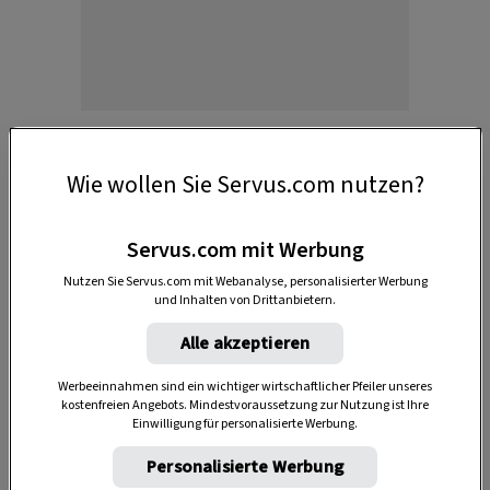
Wie wollen Sie Servus.com nutzen?
Welche Kräuter uns kühl halten
Servus.com mit Werbung
Nutzen Sie Servus.com mit Webanalyse, personalisierter Werbung
Statt zuckerhaltigen Getränken greift man am
und Inhalten von Drittanbietern.
besten zu
Wasser
. Um diesem etwas mehr
Alle akzeptieren
Geschmack zu verleihen, helfen Kräuter. Die
machen nicht nur optisch etwas her, sondern
Werbeeinnahmen sind ein wichtiger wirtschaftlicher Pfeiler unseres
kostenfreien Angebots. Mindestvoraussetzung zur Nutzung ist Ihre
unterstützen den Körper sogar beim
Einwilligung für personalisierte Werbung.
Kühlungsprozess.
Personalisierte Werbung