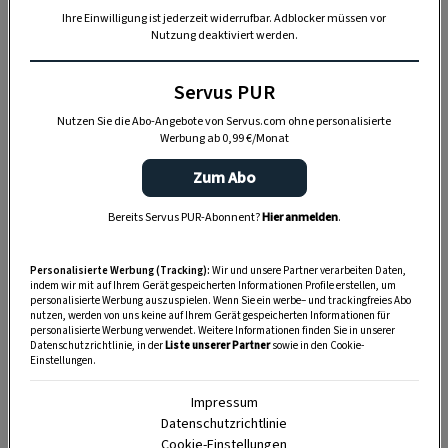
Ihre Einwilligung ist jederzeit widerrufbar. Adblocker müssen vor
Nutzung deaktiviert werden.
Servus PUR
Nutzen Sie die Abo-Angebote von Servus.com ohne personalisierte
Werbung ab 0,99 €/Monat
Zum Abo
Bereits Servus PUR-Abonnent?
Hier anmelden
.
„Servus Garten“ auf WhatsApp
Personalisierte Werbung (Tracking):
Wir und unsere Partner verarbeiten Daten,
indem wir mit auf Ihrem Gerät gespeicherten Informationen Profile erstellen, um
personalisierte Werbung auszuspielen. Wenn Sie ein werbe– und trackingfreies Abo
Nutzen Sie WhatsApp auf Ihrem Handy und lieben es, auf
nutzen, werden von uns keine auf Ihrem Gerät gespeicherten Informationen für
personalisierte Werbung verwendet. Weitere Informationen finden Sie in unserer
dem Balkon, der Terrasse oder im Garten zu werkeln? In
Datenschutzrichtlinie, in der
Liste unserer Partner
sowie in den Cookie-
unserem kostenlosen WhatsApp-Kanal finden Sie täglich
Einstellungen.
Tipps und Tricks für Garten, Terrasse, Balkon- und
Impressum
Zimmerpflanzen.
Datenschutzrichtlinie
Cookie-Einstellungen