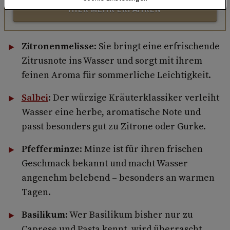
HIER MEHR ERFAHREN
Zitronenmelisse
: Sie bringt eine erfrischende
Zitrusnote ins Wasser und sorgt mit ihrem
feinen Aroma für sommerliche Leichtigkeit.
Salbei
: Der würzige Kräuterklassiker verleiht
Wasser eine herbe, aromatische Note und
passt besonders gut zu Zitrone oder Gurke.
Pfefferminze
: Minze ist für ihren frischen
Geschmack bekannt und macht Wasser
angenehm belebend – besonders an warmen
Tagen.
Basilikum
: Wer Basilikum bisher nur zu
Caprese und Pasta kennt, wird überrascht