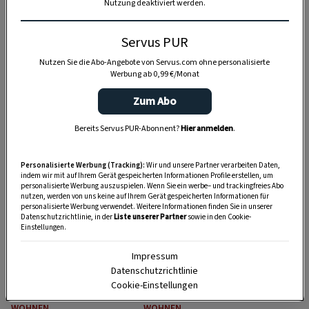
Nutzung deaktiviert werden.
Servus PUR
Nutzen Sie die Abo-Angebote von Servus.com ohne personalisierte
Werbung ab 0,99 €/Monat
Zum Abo
WOHNEN
WOHNEN
Ordnung im
Wofür man
Bereits Servus PUR-Abonnent?
Hier anmelden
.
Gemüse- und
Kaffeefilter noch
Obstlager
verwenden kann
Personalisierte Werbung (Tracking):
Wir und unsere Partner verarbeiten Daten,
indem wir mit auf Ihrem Gerät gespeicherten Informationen Profile erstellen, um
personalisierte Werbung auszuspielen. Wenn Sie ein werbe– und trackingfreies Abo
nutzen, werden von uns keine auf Ihrem Gerät gespeicherten Informationen für
personalisierte Werbung verwendet. Weitere Informationen finden Sie in unserer
Datenschutzrichtlinie, in der
Liste unserer Partner
sowie in den Cookie-
Einstellungen.
Impressum
Datenschutzrichtlinie
Cookie-Einstellungen
WOHNEN
WOHNEN