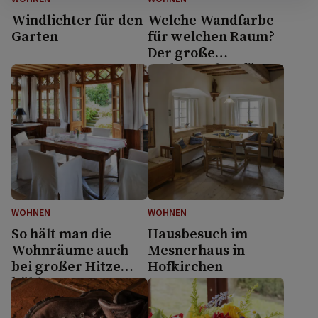
Windlichter für den
Welche Wandfarbe
Garten
für welchen Raum?
Der große
Farbratgeber fürs
Zuhause
WOHNEN
WOHNEN
So hält man die
Hausbesuch im
Wohnräume auch
Mesnerhaus in
bei großer Hitze
Hofkirchen
kühl