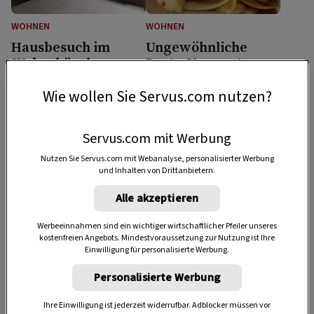
WOHNEN
WOHNEN
Hausbesuch im
Ungewöhnliche
Weberhäusl
Reste-Verwertung
Wie wollen Sie Servus.com nutzen?
Servus.com mit Werbung
Nutzen Sie Servus.com mit Webanalyse, personalisierter Werbung
und Inhalten von Drittanbietern.
Alle akzeptieren
WOHNEN
WOHNEN
Werbeeinnahmen sind ein wichtiger wirtschaftlicher Pfeiler unseres
kostenfreien Angebots. Mindestvoraussetzung zur Nutzung ist Ihre
Hausmittel gegen
Hausmittel gegen
Einwilligung für personalisierte Werbung.
Fruchtfliegen
Ameisen
Personalisierte Werbung
Ihre Einwilligung ist jederzeit widerrufbar. Adblocker müssen vor