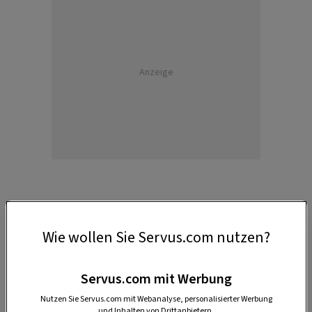
Anzeige
Wie wollen Sie Servus.com nutzen?
1. Kürbis-Orangen-Marmelade
Marmelade kann man nicht nur aus Obst,
Servus.com mit Werbung
sondern auch ganz wunderbar mit Gemüse
Nutzen Sie Servus.com mit Webanalyse, personalisierter Werbung
zaubern. Für eine süß-herbe Note kommt bei
und Inhalten von Drittanbietern.