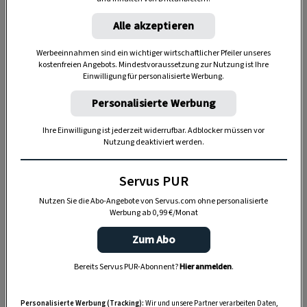
unserer
Kürbismarmelade
Orange mit ins Glas.
Alle akzeptieren
Werbeeinnahmen sind ein wichtiger wirtschaftlicher Pfeiler unseres
kostenfreien Angebots. Mindestvoraussetzung zur Nutzung ist Ihre
Einwilligung für personalisierte Werbung.
Personalisierte Werbung
Ihre Einwilligung ist jederzeit widerrufbar. Adblocker müssen vor
Nutzung deaktiviert werden.
Servus PUR
Nutzen Sie die Abo-Angebote von Servus.com ohne personalisierte
Werbung ab 0,99 €/Monat
„Servus Garten“ auf WhatsApp
Zum Abo
Nutzen Sie WhatsApp auf Ihrem Handy und lieben es, auf
Bereits Servus PUR-Abonnent?
Hier anmelden
.
dem Balkon, der Terrasse oder im Garten zu werkeln? In
unserem kostenlosen WhatsApp-Kanal finden Sie täglich
Personalisierte Werbung (Tracking):
Wir und unsere Partner verarbeiten Daten,