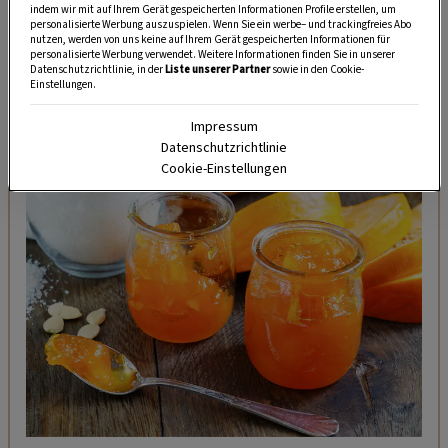
Tipps und Tricks für Garten, Terrasse, Balkon- und
indem wir mit auf Ihrem Gerät gespeicherten Informationen Profile erstellen, um
personalisierte Werbung auszuspielen. Wenn Sie ein werbe– und trackingfreies Abo
Zimmerpflanzen.
nutzen, werden von uns keine auf Ihrem Gerät gespeicherten Informationen für
personalisierte Werbung verwendet. Weitere Informationen finden Sie in unserer
Datenschutzrichtlinie, in der
Liste unserer Partner
sowie in den Cookie-
Einstellungen.
HIER MEHR ERFAHREN
Impressum
Datenschutzrichtlinie
ZUM REZEPT
Cookie-Einstellungen