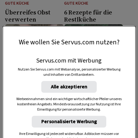
GUTE KÜCHE
GUTE KÜCHE
Überreifes Obst
6 Rezepte für die
verwerten
Restlküche
Wie wollen Sie Servus.com nutzen?
Servus.com mit Werbung
Nutzen Sie Servus.com mit Webanalyse, personalisierter Werbung
und Inhalten von Drittanbietern.
Alle akzeptieren
GUTE KÜCHE
GUTE KÜCHE
Schritt-für-Schritt:
Zucchini haltbar
Werbeeinnahmen sind ein wichtiger wirtschaftlicher Pfeiler unseres
Zwiebelzopf binden
machen: einlegen,
kostenfreien Angebots. Mindestvoraussetzung zur Nutzung ist Ihre
Einwilligung für personalisierte Werbung.
einfrieren,
fermentieren
Personalisierte Werbung
Ihre Einwilligung ist jederzeit widerrufbar. Adblocker müssen vor