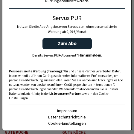
Nutzung deaktiviert werden.
Servus PUR
Nutzen Sie die Abo-Angebote von Servus.com ohne personalisierte
Werbung ab 0,99 €/Monat
GUTE KÜCHE
GUTE KÜCHE
Zum Abo
Was koche ich
12 herzhafte und
Bereits Servus PUR-Abonnent?
Hier anmelden
.
heute? Rezepte für
süße Rezepte mit
die Woche von 31.
Joghurt – von der
Juli bis 7. August
Kaltschale bis zum
Personalisierte Werbung (Tracking):
Wir und unsere Partner verarbeiten Daten,
indem wir mit auf Ihrem Gerät gespeicherten Informationen Profile erstellen, um
2026
Kuchen
personalisierte Werbung auszuspielen. Wenn Sie ein werbe– und trackingfreies Abo
nutzen, werden von uns keine auf Ihrem Gerät gespeicherten Informationen für
personalisierte Werbung verwendet. Weitere Informationen finden Sie in unserer
Datenschutzrichtlinie, in der
Liste unserer Partner
sowie in den Cookie-
Einstellungen.
Impressum
Datenschutzrichtlinie
Cookie-Einstellungen
GUTE KÜCHE
GUTE KÜCHE