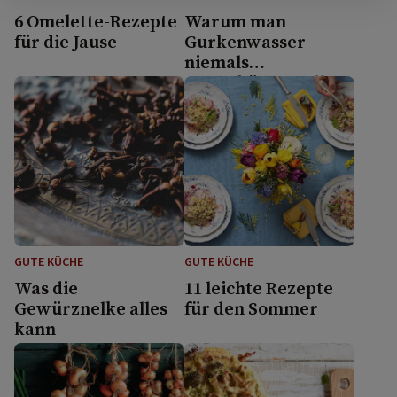
6 Omelette-Rezepte
Warum man
für die Jause
Gurkenwasser
niemals
wegschütten sollte
GUTE KÜCHE
GUTE KÜCHE
Was die
11 leichte Rezepte
Gewürznelke alles
für den Sommer
kann