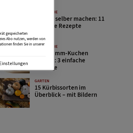
GUTE KÜCHE
Saucen selber machen: 11
beliebte Rezepte
rät gespeicherten
reies Abo nutzen, werden von
tionen finden Sie in unserer
GUTE KÜCHE
Osterlamm-Kuchen
backen: 3 einfache
Einstellungen
Rezepte
GARTEN
15 Kürbissorten im
Überblick – mit Bildern