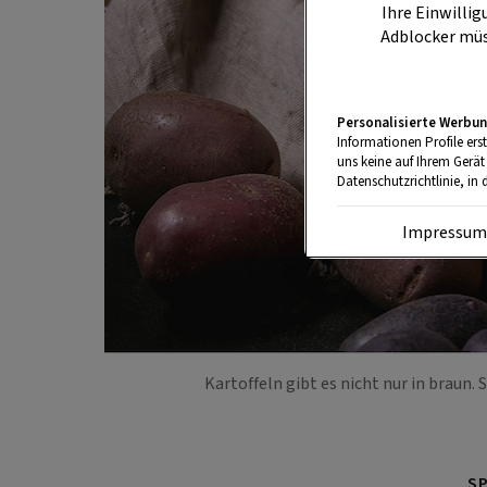
Ihre Einwillig
Adblocker müs
Personalisierte Werbun
Informationen Profile ers
uns keine auf Ihrem Gerät
Datenschutzrichtlinie, in 
Impressu
Kartoffeln gibt es nicht nur in braun.
S