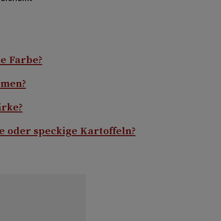
:
re Farbe?
rmen?
ärke?
 oder speckige Kartoffeln?