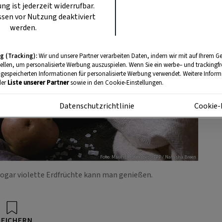
ung ist jederzeit widerrufbar.
sen vor Nutzung deaktiviert
werden.
g (Tracking):
Wir und unsere Partner verarbeiten Daten, indem wir mit auf Ihrem Ge
tellen, um personalisierte Werbung auszuspielen. Wenn Sie ein werbe– und trackingf
 gespeicherten Informationen für personalisierte Werbung verwendet. Weitere Informa
der
Liste unserer Partner
sowie in den Cookie-Einstellungen.
m
Datenschutzrichtlinie
Cookie-
Foto: Mauritius Images / TPP / Natasha Breen
 Sogar violette Erdfrüchte kann man genießen.
PEICHERN