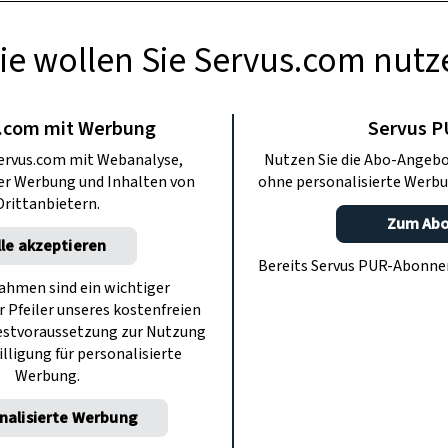
ie wollen Sie Servus.com nutz
TE KÜCHE
ber Kartoffeln
.com mit Werbung
Servus 
ervus.com mit Webanalyse,
Nutzen Sie die Abo-Angebo
ter Werbung und Inhalten von
ohne personalisierte Werbu
Wie stellt man Kartoffelstärke selbst
Drittanbietern.
Schale beim Kochen ihre Farbe?
Zum Ab
lle akzeptieren
Bereits Servus PUR-Abonn
hmen sind ein wichtiger
r Pfeiler unseres kostenfreien
estvoraussetzung zur Nutzung
illigung für personalisierte
Werbung.
nalisierte Werbung