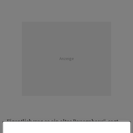
Anzeige
„Eigentlich war es ein altes Bauernhaus“, sagt
Sonja Menhofer beim Hinaufgehen, „das haben