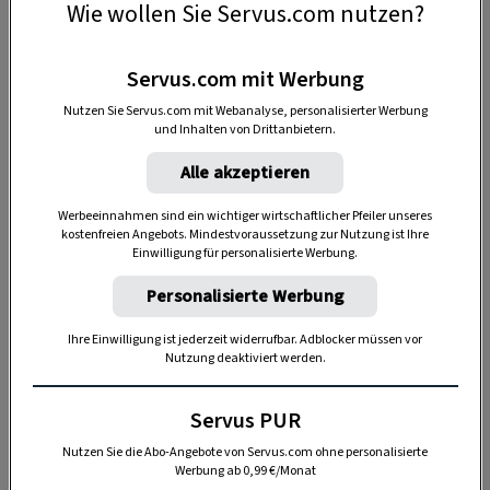
Wie wollen Sie Servus.com nutzen?
wir zum Revier dazugekauft, beim Großvater und
Vater meines Mannes gab es noch kein Jagdhaus.“
Servus.com mit Werbung
Jetzt stehen wir davor in einem kleinen Innenhof,
der von einer Scheune und dem ehemaligen
Nutzen Sie Servus.com mit Webanalyse, personalisierter Werbung
und Inhalten von Drittanbietern.
Stallgebäude begrenzt ist. Man sieht es dem
kleinen Dreiseithof gar nicht an, dass er bis auf
Alle akzeptieren
den alten Schweinestall neu aufgebaut wurde.
Werbeeinnahmen sind ein wichtiger wirtschaftlicher Pfeiler unseres
kostenfreien Angebots. Mindestvoraussetzung zur Nutzung ist Ihre
DAS KÖNNTE SIE AUCH INTERESSIEREN
Einwilligung für personalisierte Werbung.
Personalisierte Werbung
Ihre Einwilligung ist jederzeit widerrufbar. Adblocker müssen vor
Nutzung deaktiviert werden.
Servus PUR
Nutzen Sie die Abo-Angebote von Servus.com ohne personalisierte
Werbung ab 0,99 €/Monat