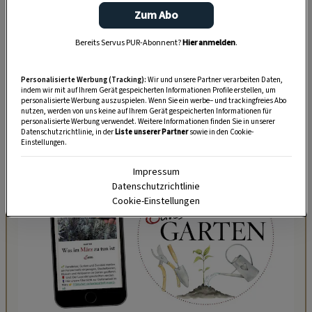
Zum Abo
Bereits Servus PUR-Abonnent?
Hier anmelden
.
WOHNEN
Hausbesuch im Märchenkloster
Personalisierte Werbung (Tracking):
Wir und unsere Partner verarbeiten Daten,
indem wir mit auf Ihrem Gerät gespeicherten Informationen Profile erstellen, um
personalisierte Werbung auszuspielen. Wenn Sie ein werbe– und trackingfreies Abo
nutzen, werden von uns keine auf Ihrem Gerät gespeicherten Informationen für
personalisierte Werbung verwendet. Weitere Informationen finden Sie in unserer
Datenschutzrichtlinie, in der
Liste unserer Partner
sowie in den Cookie-
Einstellungen.
Impressum
Datenschutzrichtlinie
Cookie-Einstellungen