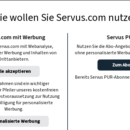
ie wollen Sie Servus.com nutz
WOHNEN
uhe wieder frisch
.com mit Werbung
Servus 
ervus.com mit Webanalyse,
Nutzen Sie die Abo-Angebo
ter Werbung und Inhalten von
ohne personalisierte Werbu
t, die Schuhe in Gegenwart anderer
Drittanbietern.
eit, etwas dagegen zu unternehmen.
Zum Ab
lle akzeptieren
Bereits Servus PUR-Abonn
hmen sind ein wichtiger
r Pfeiler unseres kostenfreien
estvoraussetzung zur Nutzung
illigung für personalisierte
Werbung.
nalisierte Werbung