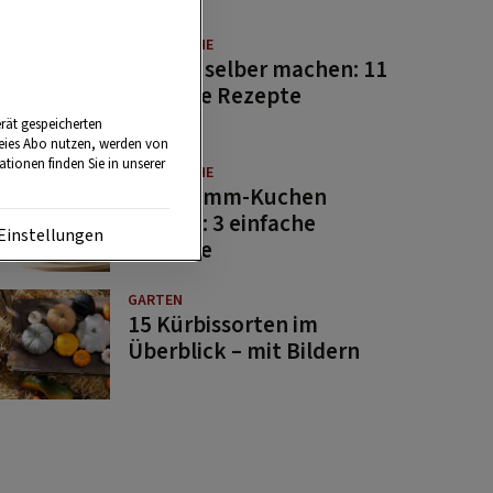
GUTE KÜCHE
Saucen selber machen: 11
beliebte Rezepte
rät gespeicherten
reies Abo nutzen, werden von
tionen finden Sie in unserer
GUTE KÜCHE
Osterlamm-Kuchen
backen: 3 einfache
Einstellungen
Rezepte
GARTEN
15 Kürbissorten im
Überblick – mit Bildern