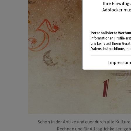
Ihre Einwillig
Adblocker müs
Personalisierte Werbun
Informationen Profile ers
uns keine auf Ihrem Gerät
Datenschutzrichtlinie, in 
Impressu
Schon in der Antike und quer durch alle Kultu
Rechnen und für Alltäglichkeiten g