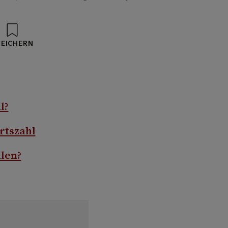
PEICHERN
l?
rtszahl
len?