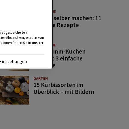
GUTE KÜCHE
Saucen selber machen: 11
beliebte Rezepte
rät gespeicherten
reies Abo nutzen, werden von
tionen finden Sie in unserer
GUTE KÜCHE
Osterlamm-Kuchen
backen: 3 einfache
Einstellungen
Rezepte
GARTEN
15 Kürbissorten im
Überblick – mit Bildern