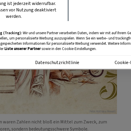
ung ist jederzeit widerrufbar.
sen vor Nutzung deaktiviert
werden.
g (Tracking):
Wir und unsere Partner verarbeiten Daten, indem wir mit auf Ihrem Ge
tellen, um personalisierte Werbung auszuspielen. Wenn Sie ein werbe– und trackingf
 gespeicherten Informationen für personalisierte Werbung verwendet. Weitere Informa
der
Liste unserer Partner
sowie in den Cookie-Einstellungen.
m
Datenschutzrichtlinie
Cookie-
Foto: Andreas Posselt
ren waren Zahlen nicht bloß ein Mittel zum Zweck, zum
eboren, sondern bedeutungsschwere Symbole.