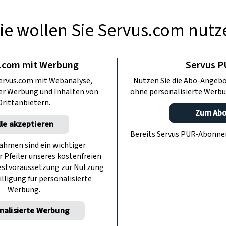
ie wollen Sie Servus.com nutz
AUCHTUM
ne Geburtszahl
.com mit Werbung
Servus 
ervus.com mit Webanalyse,
Nutzen Sie die Abo-Angebo
 verstehen kann
ter Werbung und Inhalten von
ohne personalisierte Werbu
Drittanbietern.
Zum Ab
lle akzeptieren
s bis zur vollkommenen Neun: Wir
Bereits Servus PUR-Abonn
beim Addieren und Interpretieren.
hmen sind ein wichtiger
r Pfeiler unseres kostenfreien
estvoraussetzung zur Nutzung
illigung für personalisierte
Werbung.
nalisierte Werbung