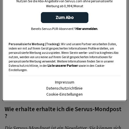
Nutzen Sie die Abo-Angebote von Servus.com ohne personalisierte
Werbung ab 0,99 €/Monat
Wissenschaftliche Erkenntnisse
rund um den
Zum Abo
Mond
Bereits Servus PUR-Abonnent?
Hier anmelden
.
Gut zu wissen
Personalisierte Werbung (Tracking):
Wir und unsere Partner verarbeiten Daten,
indem wir mit auf Ihrem Gerät gespeicherten Informationen Profile erstellen, um
Wie häufig erhalte ich die Servus-Mondpost?
personalisierte Werbung auszuspielen. Wenn Sie ein werbe– und trackingfreies Abo
nutzen, werden von uns keine auf Ihrem Gerät gespeicherten Informationen für
personalisierte Werbung verwendet. Weitere Informationen finden Sie in unserer
Einmal im Monat, jeweils am letzten Tag des
Datenschutzrichtlinie, in der
Liste unserer Partner
sowie in den Cookie-
Einstellungen.
Vormonats. Wenn Sie die Mondpost jetzt abonnieren,
erhalten Sie in den nächsten Tagen drei Newsletter mit
Impressum
wertvollem Grundlagenwissen, sowie die Mondpost zum
Datenschutzrichtlinie
Cookie-Einstellungen
aktuellen Monat.
Wie erhalte erhalte ich die Servus-Mondpost
?
Die Servus-Mondpost ist ein Newsletter. Sie können sich