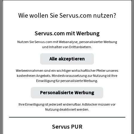
Mondphase
: Was tut mir jetzt gut? Für welche
Wie wollen Sie Servus.com nutzen?
Tätigkeiten steht der Mond gerade ideal?
Antworten auf die Frage: Welche Wirkung
Servus.com mit Werbung
kann
der Mond im aktuellen
Nutzen Sie Servus.com mit Webanalyse, personalisierter Werbung
Tierkreiszeichen
auf mich haben?
und Inhalten von Drittanbietern.
Johannas
liebste Mond-Tipps
, die einfach
Alle akzeptieren
umzusetzen sind
Werbeeinnahmen sind ein wichtiger wirtschaftlicher Pfeiler unseres
kostenfreien Angebots. Mindestvoraussetzung zur Nutzung ist Ihre
Einen
detaillierten Mondkalender
für einen
Einwilligung für personalisierte Werbung.
ganzen Monat im Voraus zum Ausdrucken
Personalisierte Werbung
Rezepte und Körperübungen
Ihre Einwilligung ist jederzeit widerrufbar. Adblocker müssen vor
Nutzung deaktiviert werden.
Ihre
persönlichen Fragen
werden von
unseren Experten Johanna Paungger und
Servus PUR
Thomas Poppe beantwortet.