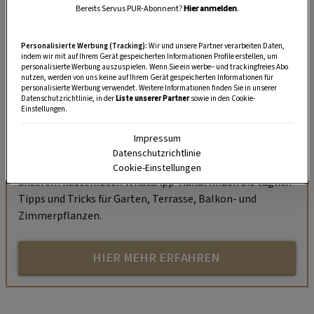
Bereits Servus PUR-Abonnent?
Hier anmelden
.
Personalisierte Werbung (Tracking):
Wir und unsere Partner verarbeiten Daten,
indem wir mit auf Ihrem Gerät gespeicherten Informationen Profile erstellen, um
personalisierte Werbung auszuspielen. Wenn Sie ein werbe– und trackingfreies Abo
nutzen, werden von uns keine auf Ihrem Gerät gespeicherten Informationen für
personalisierte Werbung verwendet. Weitere Informationen finden Sie in unserer
Datenschutzrichtlinie, in der
Liste unserer Partner
sowie in den Cookie-
Einstellungen.
„Servus Garten“ auf WhatsApp
Impressum
Nutzen Sie WhatsApp auf Ihrem Handy und lieben es, auf
Datenschutzrichtlinie
dem Balkon, der Terrasse oder im Garten zu werkeln? In
Cookie-Einstellungen
unserem kostenlosen WhatsApp-Kanal finden Sie täglich
Tipps und Tricks für Garten, Terrasse, Balkon- und
Zimmerpflanzen.
HIER MEHR ERFAHREN