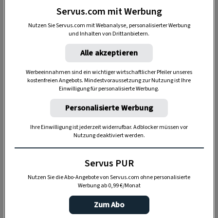
Doch ich konnte alles wieder zusammen- bauen“,
Servus.com mit Werbung
so Jamnik.
Nutzen Sie Servus.com mit Webanalyse, personalisierter Werbung
und Inhalten von Drittanbietern.
Der Weg zum Instrumentenbauer war also
vorgezeichnet, wenn auch nicht geradlinig. Nach
Alle akzeptieren
einer Ausbildung zum Weinbauern und Jahren
Werbeeinnahmen sind ein wichtiger wirtschaftlicher Pfeiler unseres
als Handelsvertreter und Musikalienhändler
kostenfreien Angebots. Mindestvoraussetzung zur Nutzung ist Ihre
Einwilligung für personalisierte Werbung.
machte sich Jamnik Mitte der 80er als
Harmonikabauer selbständig. Unerfahren und
Personalisierte Werbung
ohne große Fachkenntnisse, wie er sagt. Heute
Ihre Einwilligung ist jederzeit widerrufbar. Adblocker müssen vor
gehört der Steirer mit slowenischen Wurzeln zu
Nutzung deaktiviert werden.
den Besten seiner Zunft.
Servus PUR
Nutzen Sie die Abo-Angebote von Servus.com ohne personalisierte
Werbung ab 0,99 €/Monat
Zum Abo