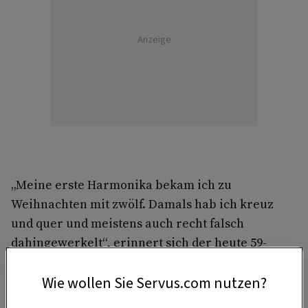
Anzeige
„Meine erste Harmonika bekam ich zu
Weihnachten mit zwölf. Damals hab ich kreuz
und quer und meistens auch recht falsch
dahingewerkelt“, erinnert sich der heute 59-
Jährige. Noch unter dem Christbaum zerlegte er
Wie wollen Sie Servus.com nutzen?
das Instrument, um dessen Innenleben zu
erkunden. „Meine Mama hat sich nicht gefreut.