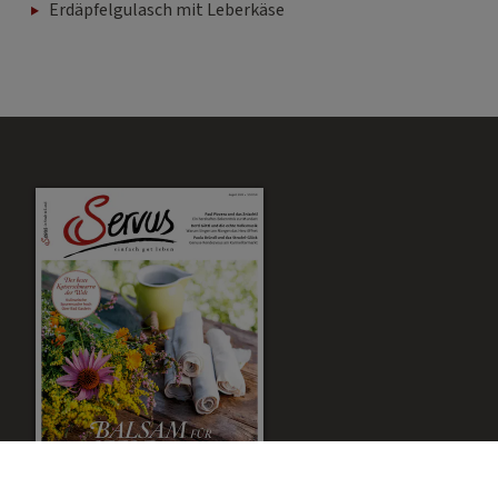
Erdäpfelgulasch mit Leberkäse
Werbu