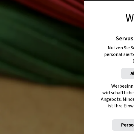
W
Servus
Nutzen Sie S
personalisier
A
Werbeeinna
wirtschaftliche
Angebots. Mind
ist Ihre Einw
Perso