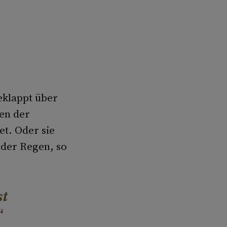
eklappt über
en der
t. Oder sie
oder Regen, so
st