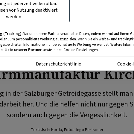
ung ist jederzeit widerrufbar.
sen vor Nutzung deaktiviert
werden.
g (Tracking):
Wir und unsere Partner verarbeiten Daten, indem wir mit auf Ihrem Ge
HANDWERK
tellen, um personalisierte Werbung auszuspielen. Wenn Sie ein werbe– und trackingf
 gespeicherten Informationen für personalisierte Werbung verwendet. Weitere Informa
such in der Salzbur
der
Liste unserer Partner
sowie in den Cookie-Einstellungen.
m
Datenschutzrichtlinie
Cookie-
irmmanufaktur Kirc
ag in der Salzburger Getreidegasse stellt man
darbeit her. Und die helfen nicht nur gegen 
sondern auch gegen die Vergesslichkeit.
Text: Uschi Korda, Fotos: Ingo Pertramer