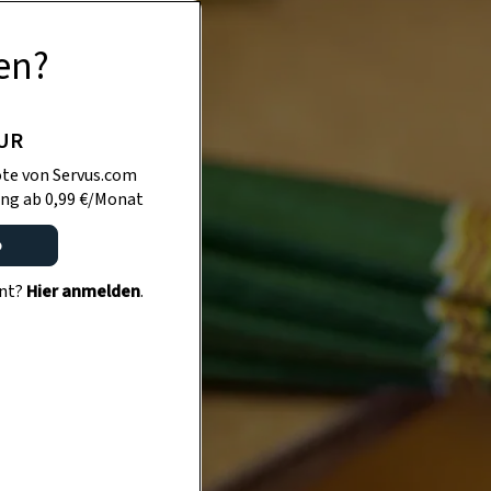
en?
PUR
te von Servus.com
ng ab 0,99 €/Monat
o
ent?
Hier anmelden
.