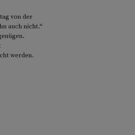
htag von der
hn auch nicht.“
 genügen.
t
acht werden.