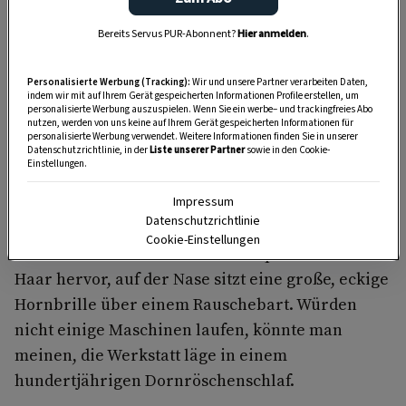
dem Balkon, der Terrasse oder im Garten zu werkeln? In
Bereits Servus PUR-Abonnent?
Hier anmelden
.
unserem kostenlosen WhatsApp-Kanal finden Sie täglich
Tipps und Tricks für Garten, Terrasse, Balkon- und
Zimmerpflanzen.
Personalisierte Werbung (Tracking):
Wir und unsere Partner verarbeiten Daten,
indem wir mit auf Ihrem Gerät gespeicherten Informationen Profile erstellen, um
personalisierte Werbung auszuspielen. Wenn Sie ein werbe– und trackingfreies Abo
nutzen, werden von uns keine auf Ihrem Gerät gespeicherten Informationen für
HIER MEHR ERFAHREN
personalisierte Werbung verwendet. Weitere Informationen finden Sie in unserer
Datenschutzrichtlinie, in der
Liste unserer Partner
sowie in den Cookie-
Einstellungen.
Auch der alte Mann in der Ecke ist wie mit Mehl
Impressum
Datenschutzrichtlinie
bestreut. Auf seinen Knien liegt eine Decke,
Cookie-Einstellungen
unter der rötlichen Strickmütze quillt weißes
Haar hervor, auf der Nase sitzt eine große, eckige
Hornbrille über einem Rauschebart. Würden
nicht einige Maschinen laufen, könnte man
meinen, die Werkstatt läge in einem
hundertjährigen Dornröschenschlaf.