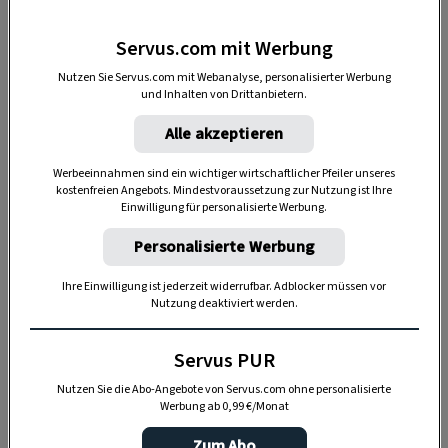
verwunschenen Märchen: Über allem liegt ein
weicher Schleier, die Fensterscheiben sind blind,
Servus.com mit Werbung
Maschinen, Holz und Regale mit
Nutzen Sie Servus.com mit Webanalyse, personalisierter Werbung
zentimeterdickem Staub bedeckt – Holzstaub.
und Inhalten von Drittanbietern.
Alle akzeptieren
Werbeeinnahmen sind ein wichtiger wirtschaftlicher Pfeiler unseres
kostenfreien Angebots. Mindestvoraussetzung zur Nutzung ist Ihre
Einwilligung für personalisierte Werbung.
Personalisierte Werbung
Ihre Einwilligung ist jederzeit widerrufbar. Adblocker müssen vor
Nutzung deaktiviert werden.
Servus PUR
Nutzen Sie die Abo-Angebote von Servus.com ohne personalisierte
„Servus Garten“ auf WhatsApp
Werbung ab 0,99 €/Monat
Nutzen Sie WhatsApp auf Ihrem Handy und lieben es, auf
Zum Abo