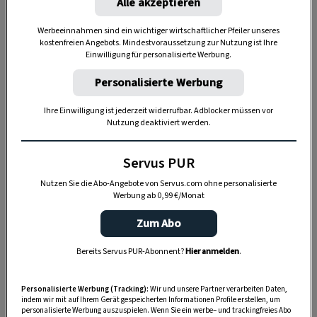
Der Treppelweg, auf dem heute der
Alle akzeptieren
Donauradweg verläuft, war einst eine wichtige
Werbeeinnahmen sind ein wichtiger wirtschaftlicher Pfeiler unseres
Verkehrsroute. Bevor er den Radfahrern gehörte,
kostenfreien Angebots. Mindestvoraussetzung zur Nutzung ist Ihre
Einwilligung für personalisierte Werbung.
waren hier Pferde unterwegs. Jeweils 60 von
ihnen zogen zu Kaisers Zeiten eine 42 Meter
Personalisierte Werbung
lange Kelheimer Zille – so hießen die
Ihre Einwilligung ist jederzeit widerrufbar. Adblocker müssen vor
ortstypischen Lastboote. Flussaufwärts
Nutzung deaktiviert werden.
schleppten die Pferde mühsam die mit Wein und
Korn gefüllten Zillen ins Land, flussabwärts ging
Servus PUR
es mit Karacho nach Wien, mit Salz, Brennholz
Nutzen Sie die Abo-Angebote von Servus.com ohne personalisierte
Werbung ab 0,99 €/Monat
und Granit.
Zum Abo
Bereits Servus PUR-Abonnent?
Hier anmelden
.
Personalisierte Werbung (Tracking):
Wir und unsere Partner verarbeiten Daten,
indem wir mit auf Ihrem Gerät gespeicherten Informationen Profile erstellen, um
personalisierte Werbung auszuspielen. Wenn Sie ein werbe– und trackingfreies Abo