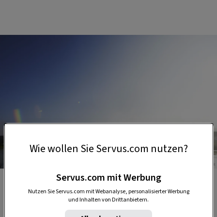
Wie wollen Sie Servus.com nutzen?
Foto: Philipp Horak
Servus.com mit Werbung
Mit dem Fahrrad unterwegs in Passau, entlang der
Nutzen Sie Servus.com mit Webanalyse, personalisierter Werbung
Donau.
und Inhalten von Drittanbietern.