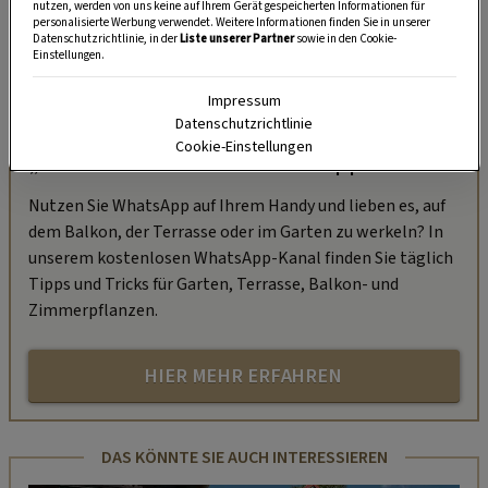
nutzen, werden von uns keine auf Ihrem Gerät gespeicherten Informationen für
personalisierte Werbung verwendet. Weitere Informationen finden Sie in unserer
Datenschutzrichtlinie, in der
Liste unserer Partner
sowie in den Cookie-
Einstellungen.
Impressum
Datenschutzrichtlinie
Cookie-Einstellungen
„Servus Garten“ auf WhatsApp
Nutzen Sie WhatsApp auf Ihrem Handy und lieben es, auf
dem Balkon, der Terrasse oder im Garten zu werkeln? In
unserem kostenlosen WhatsApp-Kanal finden Sie täglich
Tipps und Tricks für Garten, Terrasse, Balkon- und
Zimmerpflanzen.
HIER MEHR ERFAHREN
DAS KÖNNTE SIE AUCH INTERESSIEREN