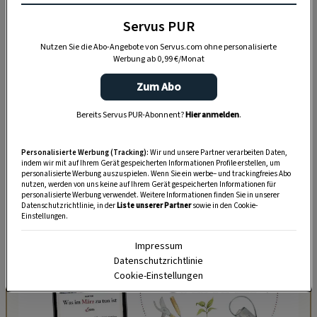
COOKIE-EINSTELLUNGEN
Servus PUR
Nutzen Sie die Abo-Angebote von Servus.com ohne personalisierte
Werbung ab 0,99 €/Monat
Zum Abo
🎬
Mehr Videos
zu Basteln & Backen und zur
Bereits Servus PUR-Abonnent?
Hier anmelden
.
Naturapotheke & Naturkosmetik finden Sie in unserem
YouTube-Kanal
.
Personalisierte Werbung (Tracking):
Wir und unsere Partner verarbeiten Daten,
indem wir mit auf Ihrem Gerät gespeicherten Informationen Profile erstellen, um
personalisierte Werbung auszuspielen. Wenn Sie ein werbe– und trackingfreies Abo
nutzen, werden von uns keine auf Ihrem Gerät gespeicherten Informationen für
personalisierte Werbung verwendet. Weitere Informationen finden Sie in unserer
Datenschutzrichtlinie, in der
Liste unserer Partner
sowie in den Cookie-
Einstellungen.
Impressum
Datenschutzrichtlinie
Cookie-Einstellungen