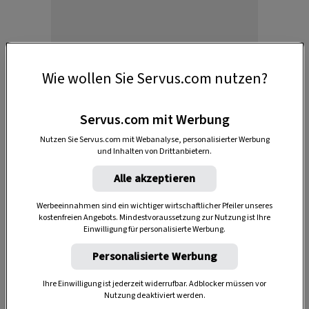
Anzeige
Wie wollen Sie Servus.com nutzen?
Servus.com mit Werbung
Nutzen Sie Servus.com mit Webanalyse, personalisierter Werbung
und Inhalten von Drittanbietern.
Alle akzeptieren
Werbeeinnahmen sind ein wichtiger wirtschaftlicher Pfeiler unseres
kostenfreien Angebots. Mindestvoraussetzung zur Nutzung ist Ihre
Einwilligung für personalisierte Werbung.
Personalisierte Werbung
Akzeptiere bitte die Drittanbieter-Cookies, um diesen Inhalt
Ihre Einwilligung ist jederzeit widerrufbar. Adblocker müssen vor
zu sehen.
Nutzung deaktiviert werden.