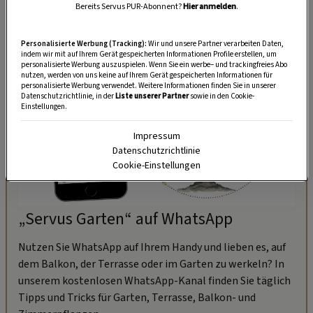
Bereits Servus PUR-Abonnent?
Hier anmelden
.
Personalisierte Werbung (Tracking):
Wir und unsere Partner verarbeiten Daten,
indem wir mit auf Ihrem Gerät gespeicherten Informationen Profile erstellen, um
personalisierte Werbung auszuspielen. Wenn Sie ein werbe– und trackingfreies Abo
nutzen, werden von uns keine auf Ihrem Gerät gespeicherten Informationen für
personalisierte Werbung verwendet. Weitere Informationen finden Sie in unserer
Datenschutzrichtlinie, in der
Liste unserer Partner
sowie in den Cookie-
Einstellungen.
Impressum
Datenschutzrichtlinie
Cookie-Einstellungen
„Servus Garten“ auf WhatsApp
Nutzen Sie WhatsApp auf Ihrem Handy und lieben es, auf
dem Balkon, der Terrasse oder im Garten zu werkeln? In
unserem kostenlosen WhatsApp-Kanal finden Sie täglich
Tipps und Tricks für Garten, Terrasse, Balkon- und