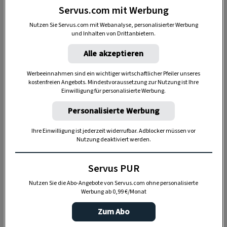
Servus.com mit Werbung
Nutzen Sie Servus.com mit Webanalyse, personalisierter Werbung
und Inhalten von Drittanbietern.
Alle akzeptieren
Werbeeinnahmen sind ein wichtiger wirtschaftlicher Pfeiler unseres
kostenfreien Angebots. Mindestvoraussetzung zur Nutzung ist Ihre
Das braucht's
Einwilligung für personalisierte Werbung.
Personalisierte Werbung
altes Besteck (Messer, Gabeln, Löffel)
Ihre Einwilligung ist jederzeit widerrufbar. Adblocker müssen vor
Tischleuchte mit Lampenschirm
Nutzung deaktiviert werden.
Eisenbohrer (2,5mm Durchmesser)
Servus PUR
Sprühlack
Nutzen Sie die Abo-Angebote von Servus.com ohne personalisierte
Werbung ab 0,99 €/Monat
silberfarbenen Basteldraht
Zum Abo
Glühbirne