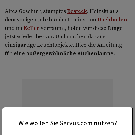
Altes Geschirr, stumpfes
Besteck
, Holzski aus
dem vorigen Jahrhundert – einst am
Dachboden
und im
Keller
verräumt, holen wir diese Dinge
jetzt wieder hervor. Und machen daraus
einzigartige Leuchtobjekte. Hier die Anleitung
für eine
außergewöhnliche Küchenlampe
.
Anzeige
Wie wollen Sie Servus.com nutzen?