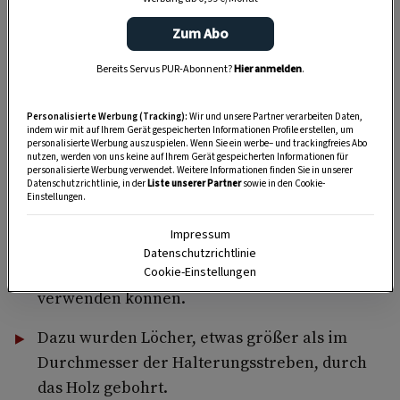
Anzeige
Zum Abo
Bereits Servus PUR-Abonnent?
Hier anmelden
.
Personalisierte Werbung (Tracking):
Wir und unsere Partner verarbeiten Daten,
indem wir mit auf Ihrem Gerät gespeicherten Informationen Profile erstellen, um
personalisierte Werbung auszuspielen. Wenn Sie ein werbe– und trackingfreies Abo
nutzen, werden von uns keine auf Ihrem Gerät gespeicherten Informationen für
personalisierte Werbung verwendet. Weitere Informationen finden Sie in unserer
Datenschutzrichtlinie, in der
Liste unserer Partner
sowie in den Cookie-
Wir haben diesen Packlträger und zwei
Einstellungen.
weitere, die wir auf einem Flohmarkt fanden,
Impressum
auf einem massiven Holzbrett montiert, damit
Datenschutzrichtlinie
wir sie von nun an als Zeitungshalter
Cookie-Einstellungen
verwenden können.
Dazu wurden Löcher, etwas größer als im
Durchmesser der Halterungsstreben, durch
das Holz gebohrt.