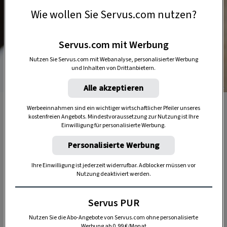
Wie wollen Sie Servus.com nutzen?
Servus.com mit Werbung
Nutzen Sie Servus.com mit Webanalyse, personalisierter Werbung
und Inhalten von Drittanbietern.
Alle akzeptieren
Foto: Katharina Gossow
Ein Detail des alten Gepäckträgers, der nun ein
Werbeeinnahmen sind ein wichtiger wirtschaftlicher Pfeiler unseres
kostenfreien Angebots. Mindestvoraussetzung zur Nutzung ist Ihre
Zeitungshalter ist.
Einwilligung für personalisierte Werbung.
Personalisierte Werbung
Ihre Einwilligung ist jederzeit widerrufbar. Adblocker müssen vor
Nutzung deaktiviert werden.
Servus PUR
Nutzen Sie die Abo-Angebote von Servus.com ohne personalisierte
Werbung ab 0,99 €/Monat