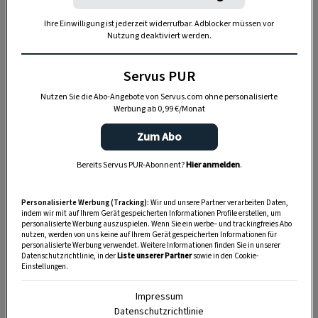
Ihre Einwilligung ist jederzeit widerrufbar. Adblocker müssen vor
Nutzung deaktiviert werden.
Servus PUR
Für die Birkenlichter werden aus einem passenden Ast
etwa 20 Zentimeter große Stücke geschnitten. Die
Nutzen Sie die Abo-Angebote von Servus.com ohne personalisierte
Vertiefungen für die Teelichter müssen gefräst werden.
Werbung ab 0,99 €/Monat
Zum Abo
DAS KÖNNTE SIE AUCH INTERESSIEREN
Bereits Servus PUR-Abonnent?
Hier anmelden
.
Personalisierte Werbung (Tracking):
Wir und unsere Partner verarbeiten Daten,
indem wir mit auf Ihrem Gerät gespeicherten Informationen Profile erstellen, um
personalisierte Werbung auszuspielen. Wenn Sie ein werbe– und trackingfreies Abo
nutzen, werden von uns keine auf Ihrem Gerät gespeicherten Informationen für
personalisierte Werbung verwendet. Weitere Informationen finden Sie in unserer
Datenschutzrichtlinie, in der
Liste unserer Partner
sowie in den Cookie-
Einstellungen.
Impressum
Datenschutzrichtlinie