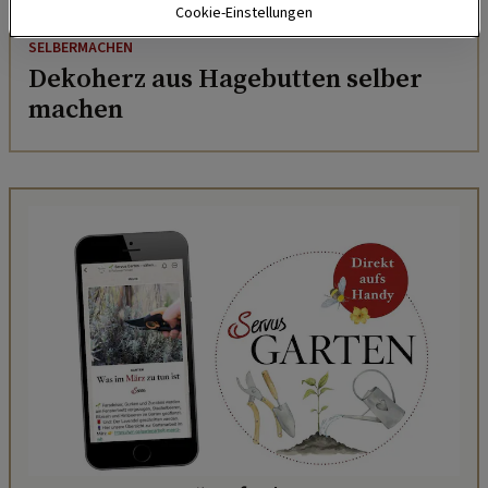
Cookie-Einstellungen
SELBERMACHEN
Dekoherz aus Hagebutten selber
machen