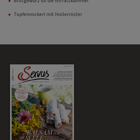
Brotgewürz für die Vorratskammer
Topfennockerl mit Hollerröster