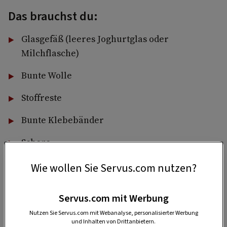
Das brauchst du:
Glasgefäß (leeres Joghurtglas oder
Milchflasche)
Bunte Wolle
Stoffreste
Bunte Klebebänder
Schere
Heißklebepistole
Wie wollen Sie Servus.com nutzen?
Bastelkleber
Servus.com mit Werbung
Pinsel
Nutzen Sie Servus.com mit Webanalyse, personalisierter Werbung
und Inhalten von Drittanbietern.