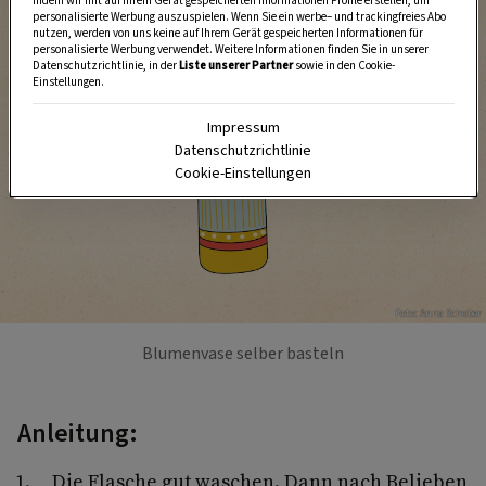
indem wir mit auf Ihrem Gerät gespeicherten Informationen Profile erstellen, um
personalisierte Werbung auszuspielen. Wenn Sie ein werbe– und trackingfreies Abo
nutzen, werden von uns keine auf Ihrem Gerät gespeicherten Informationen für
personalisierte Werbung verwendet. Weitere Informationen finden Sie in unserer
Datenschutzrichtlinie, in der
Liste unserer Partner
sowie in den Cookie-
Einstellungen.
Impressum
Datenschutzrichtlinie
Cookie-Einstellungen
Foto: Anna Schober
Blumenvase selber basteln
Anleitung:
Die Flasche gut waschen. Dann nach Belieben