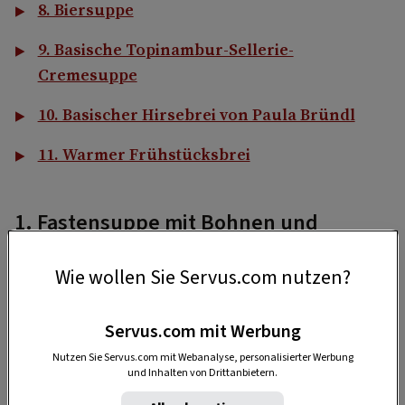
8. Biersuppe
9. Basische Topinambur-Sellerie-
Cremesuppe
10. Basischer Hirsebrei von Paula Bründl
11. Warmer Frühstücksbrei
1. Fastensuppe mit Bohnen und
Brunnenkresse
Wie wollen Sie Servus.com nutzen?
Die Bohnen machen die
Fastensuppe
herrlich
sättigend, die Brunnenkresse verleiht ihr ein
Servus.com mit Werbung
erfrischend grünes Aussehen.
Nutzen Sie Servus.com mit Webanalyse, personalisierter Werbung
und Inhalten von Drittanbietern.