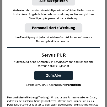
Alle akzeptieren
Werbeeinnahmen sind ein wichtiger wirtschaftlicher Pfeiler unseres
kostenfreien Angebots. Mindestvoraussetzung zur Nutzung ist Ihre
Einwilligung für personalisierte Werbung.
Personalisierte Werbung
Ihre Einwilligung ist jederzeit widerrufbar. Adblocker müssen vor
Nutzung deaktiviert werden.
Servus PUR
„Servus Garten“ auf WhatsApp
Nutzen Sie die Abo-Angebote von Servus.com ohne personalisierte
Werbung ab 0,99 €/Monat
Nutzen Sie WhatsApp auf Ihrem Handy und lieben es, auf
dem Balkon, der Terrasse oder im Garten zu werkeln? In
Zum Abo
unserem kostenlosen WhatsApp-Kanal finden Sie täglich
Tipps und Tricks für Garten, Terrasse, Balkon- und
Bereits Servus PUR-Abonnent?
Hier anmelden
.
Zimmerpflanzen.
Personalisierte Werbung (Tracking):
Wir und unsere Partner verarbeiten Daten,
indem wir mit auf Ihrem Gerät gespeicherten Informationen Profile erstellen, um
HIER MEHR ERFAHREN
personalisierte Werbung auszuspielen. Wenn Sie ein werbe– und trackingfreies Abo