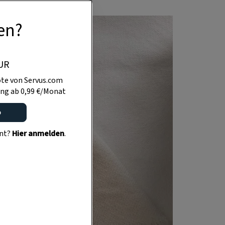
en?
UR
te von Servus.com
ng ab 0,99 €/Monat
o
ent?
Hier anmelden
.