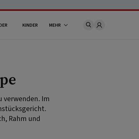
DER
KINDER
MEHR
Account
ppe
zu verwenden. Im
hstücksgericht.
sch, Rahm und