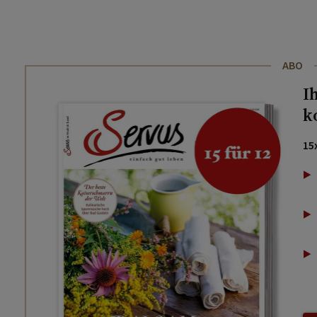
ABO
I
k
15