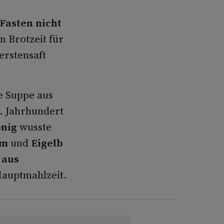
 Fasten nicht
n Brotzeit für
rstensaft
e Suppe aus
3. Jahrhundert
onig
wusste
hm
und
Eigelb
 aus
Hauptmahlzeit.