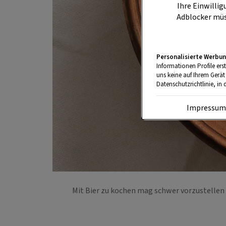
Ihre Einwillig
Adblocker müs
Personalisierte Werbun
Informationen Profile ers
uns keine auf Ihrem Gerät
Datenschutzrichtlinie, in 
Impressu
Mit Bier zu kochen mag schwer vorzustellen s