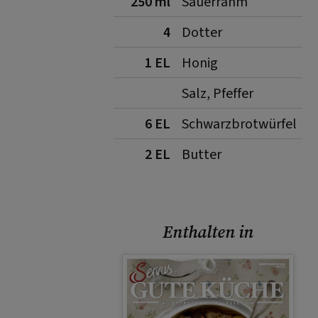
250 ml
Sauerrahm
4
Dotter
1 EL
Honig
Salz, Pfeffer
6 EL
Schwarzbrotwürfel
2 EL
Butter
Enthalten in