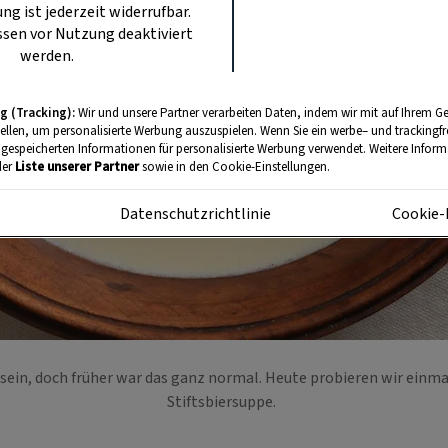
ung ist jederzeit widerrufbar.
sen vor Nutzung deaktiviert
werden.
g (Tracking):
Wir und unsere Partner verarbeiten Daten, indem wir mit auf Ihrem Ge
tellen, um personalisierte Werbung auszuspielen. Wenn Sie ein werbe– und trackingf
 gespeicherten Informationen für personalisierte Werbung verwendet. Weitere Informa
der
Liste unserer Partner
sowie in den Cookie-Einstellungen.
m
Datenschutzrichtlinie
Cookie-
ein, doch früher war das ganz normal. Heute probieren wir einmal
Stiftsbiersuppe.