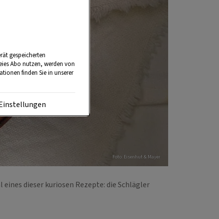
rät gespeicherten
reies Abo nutzen, werden von
tionen finden Sie in unserer
Einstellungen
Foto: Eisenhut & Mayer
 eines dieser kuriosen Rezepte: die Schlägler