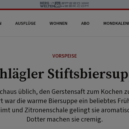
N
AUSFLÜGE
WOHNEN
ABO
MONDKALEN
VORSPEISE
hlägler Stiftsbiersu
rchaus üblich, den Gerstensaft zum Kochen 
t war die warme Biersuppe ein beliebtes Frü
Zimt und Zitronenschale gelingt sie aromati
Dotter machen sie cremig.