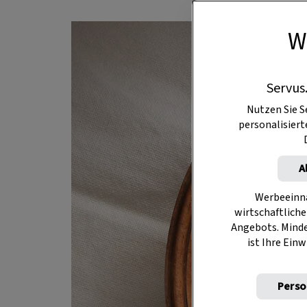
W
Servus
Nutzen Sie S
personalisier
A
Werbeeinna
wirtschaftliche
Angebots. Mind
ist Ihre Einw
Perso