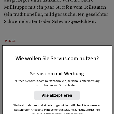
Millisuppe mit ein paar Streifen vom
Teilsamen
(ein traditioneller, mild geräucherter, geselchter
Schweinebraten) oder
Schwarzgeselchten
.
4 Portionen
Wie wollen Sie Servus.com nutzen?
05 Minuten
Servus.com mit Werbung
Nutzen Sie Servus.com mit Webanalyse, personalisierter Werbung
und Inhalten von Drittanbietern.
30 Minuten
Alle akzeptieren
Werbeeinnahmen sind ein wichtiger wirtschaftlicher Pfeiler unseres
kostenfreien Angebots. Mindestvoraussetzung zur Nutzung ist Ihre