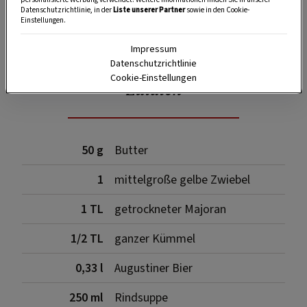
Datenschutzrichtlinie, in der
Liste unserer Partner
sowie in den Cookie-
Einstellungen.
SPEICHERN
DRUCKEN
Impressum
Datenschutzrichtlinie
Cookie-Einstellungen
Zutaten
50 g
Butter
1
mittelgroße gelbe Zwiebel
1 TL
getrockneter Majoran
1/2 TL
ganzer Kümmel
0,33 l
Augustiner Bier
250 ml
Rindsuppe