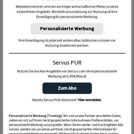
Werbeeinnahmen sind ein wichtiger wirtschaftlicher Pfeiler unseres
kostenfreien Angebots. Mindestvoraussetzung zur Nutzung ist Ihre
Einwilligung für personalisierte Werbung.
Anzeige
Personalisierte Werbung
Ihre Einwilligung ist jederzeit widerrufbar. Adblocker müssen vor
Nutzung deaktiviert werden.
Servus PUR
Nutzen Sie die Abo-Angebote von Servus.com ohne personalisierte
Werbung ab 0,99 €/Monat
Zum Abo
Bereits Servus PUR-Abonnent?
Hier anmelden
.
Personalisierte Werbung (Tracking):
Wir und unsere Partner verarbeiten Daten,
indem wir mit auf Ihrem Gerät gespeicherten Informationen Profile erstellen, um
personalisierte Werbung auszuspielen. Wenn Sie ein werbe– und trackingfreies Abo
nutzen, werden von uns keine auf Ihrem Gerät gespeicherten Informationen für
personalisierte Werbung verwendet. Weitere Informationen finden Sie in unserer