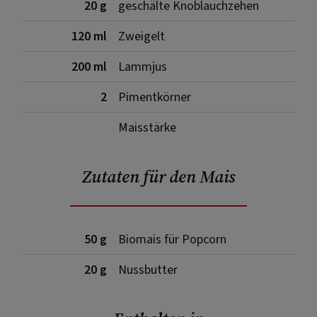
20 g
geschälte Knoblauchzehen
120 ml
Zweigelt
200 ml
Lammjus
2
Pimentkörner
Maisstärke
Zutaten für den Mais
50 g
Biomais für Popcorn
20 g
Nussbutter