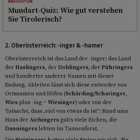
BRAUCHTUM
Mundart-Quiz: Wie gut verstehen
Sie Tirolerisch?
2. Oberösterreich: -inger & -hamer
Oberösterreich ist das Land der -inger: das Land
der
Haslingers
, der
Doblingers
, der
Pühringers
und hunderter anderer Namen mit dieser
Endung. Ableiten lässt sich diese entweder von
Ortsnamen und Höfen (
Schärding/Scharinger
,
Wies
plus -ing =
Wiesinger
) oder von der
Tatsache, dass „viel von etwas da ist“: Rund ums
Haus der
Aichingers
gab’s viele Eichen, die
Danningers
lebten im Tannenforst.
Die
Steiningers
hatten viele Steine um sich, die