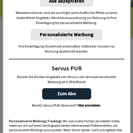
Alle akzeptieren
Werbeeinnahmen sind ein wichtiger wirtschaftlicher Pfeiler unseres
kostenfreien Angebots. Mindestvoraussetzung zur Nutzung ist Ihre
Einwilligung für personalisierte Werbung.
Personalisierte Werbung
Foto: Andreas Posselt
Häufig lassen Familiennamen Rückschlüsse auf die
Ihre Einwilligung ist jederzeit widerrufbar. Adblocker müssen vor
Nutzung deaktiviert werden.
Tätigkeit der Vorfahren ziehen.
Servus PUR
Nutzen Sie die Abo-Angebote von Servus.com ohne personalisierte
Werbung ab 0,99 €/Monat
Zum Abo
Bereits Servus PUR-Abonnent?
Hier anmelden
.
Personalisierte Werbung (Tracking):
Wir und unsere Partner verarbeiten Daten,
indem wir mit auf Ihrem Gerät gespeicherten Informationen Profile erstellen, um
personalisierte Werbung auszuspielen. Wenn Sie ein werbe– und trackingfreies Abo