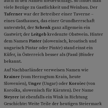
auch in den Namen niederschlägt. So findet man
viele Bezüge zu Gastlichkeit und Weinbau. Der
Taferner
war der Betreiber einer Taverne –
eines Gasthauses, das einer Grundherrschaft
untersteht, der
Schenk
ganz allgemein ein
Gastwirt; der
Leitgeb
kredenzte Obstwein. Hinter
dem Namen
Pinter
(slowenisch, kroatisch und
ungarisch Pintar oder Pintér) stand einst ein
Küfer, in Österreich besser als (Fassl-)Binder
bekannt.
Auf Nachbarländer verweisen Namen wie
Krainer
(vom Herzogtum Krain, heute
Slowenien),
Unger
(Ungar) oder
Korošec
(von
Koroška, slowenisch für Kärnten). Der Name
Steyrer
ist ebenfalls ein Wink in Richtung
Geschichte: Weite Teile der heutigen Steiermark