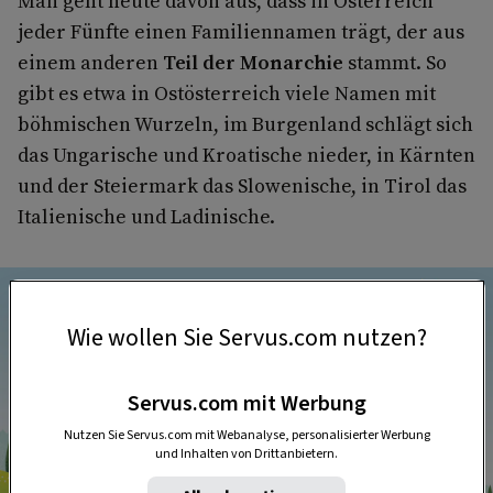
Man geht heute davon aus, dass in Österreich
jeder Fünfte einen Familiennamen trägt, der aus
einem anderen
Teil der Monarchie
stammt. So
gibt es etwa in Ostösterreich viele Namen mit
böhmischen Wurzeln, im Burgenland schlägt sich
das Ungarische und Kroatische nieder, in Kärnten
und der Steiermark das Slowenische, in Tirol das
Italienische und Ladinische.
Wie wollen Sie Servus.com nutzen?
Servus.com mit Werbung
Nutzen Sie Servus.com mit Webanalyse, personalisierter Werbung
und Inhalten von Drittanbietern.