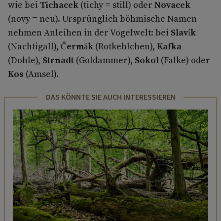
wie bei
Tichacek
(tichy = still) oder
Novacek
(novy = neu). Ursprünglich böhmische Namen
nehmen Anleihen in der Vogelwelt: bei
Slavík
(Nachtigall),
Čermák
(Rotkehlchen),
Kafka
(Dohle),
Strnadt
(Goldammer),
Sokol
(Falke) oder
Kos
(Amsel).
DAS KÖNNTE SIE AUCH INTERESSIEREN