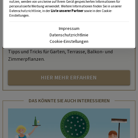
nutzen, werden von uns keine auf Ihrem Gerät gespeicherten Informationen für
personalisierte Werbung verwendet. Weitere Informationen finden Sie in unserer
Datenschutzrichtlinie, in der
Liste unserer Partner
sowie in den Cookie-
„Servus Garten“ auf WhatsApp
Einstellungen.
Impressum
Nutzen Sie WhatsApp auf Ihrem Handy und lieben es, auf
Datenschutzrichtlinie
dem Balkon, der Terrasse oder im Garten zu werkeln? In
Cookie-Einstellungen
unserem kostenlosen WhatsApp-Kanal finden Sie täglich
Tipps und Tricks für Garten, Terrasse, Balkon- und
Zimmerpflanzen.
HIER MEHR ERFAHREN
DAS KÖNNTE SIE AUCH INTERESSIEREN