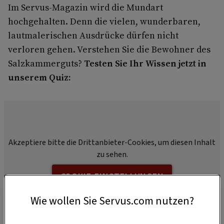
Im Servus-Magazin wird die Mundart
hochgehalten. Denn die vielen, wunderbaren,
lautmalerischen Ausdrücke dürfen nicht
verloren gehen. Verstehen Sie die Bewohner des
Salzkammerguts?
Testen Sie Ihr Wissen jetzt in
unserem Quiz:
Akzeptiere bitte die Drittanbieter-Cookies, um diesen Inhalt
zu sehen.
COOKIE-EINSTELLUNGEN
Wie wollen Sie Servus.com nutzen?