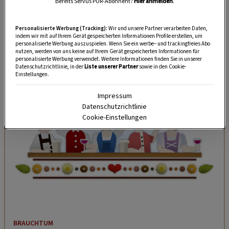
von Servus in Stadt & Land
.
Wir freuen uns,
Bereits Servus PUR-Abonnent?
Hier anmelden
.
wenn Sie das Magazin
hier bequem
Personalisierte Werbung (Tracking):
Wir und unsere Partner verarbeiten Daten,
portofrei
nach Hause bestellen oder sich
für ein
indem wir mit auf Ihrem Gerät gespeicherten Informationen Profile erstellen, um
Abo
mit Prämie entscheiden.
personalisierte Werbung auszuspielen. Wenn Sie ein werbe– und trackingfreies Abo
nutzen, werden von uns keine auf Ihrem Gerät gespeicherten Informationen für
personalisierte Werbung verwendet. Weitere Informationen finden Sie in unserer
Datenschutzrichtlinie, in der
Liste unserer Partner
sowie in den Cookie-
WEITERRATEN
Einstellungen.
Impressum
Datenschutzrichtlinie
Cookie-Einstellungen
BRAUCHTUM