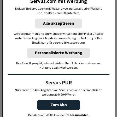
Servus.com mit Werbung
Akzeptiere bitte die Drittanbieter-Cookies, um diesen Inhalt
zu sehen.
Nutzen Sie Servus.com mit Webanalyse, personalisierter Werbung
und Inhalten von Drittanbietern.
COOKIE-EINSTELLUNGEN
Alle akzeptieren
Werbeeinnahmen sind ein wichtiger wirtschaftlicher Pfeiler unseres
kostenfreien Angebots. Mindestvoraussetzung zur Nutzung ist Ihre
Einwilligung für personalisierte Werbung.
Personalisierte Werbung
Ihre Einwilligung ist jederzeit widerrufbar. Adblocker müssen vor
Nutzung deaktiviert werden.
Servus PUR
Nutzen Sie die Abo-Angebote von Servus.com ohne personalisierte
Werbung ab 0,99 €/Monat
Anzeige
Zum Abo
Bereits Servus PUR-Abonnent?
Hier anmelden
.