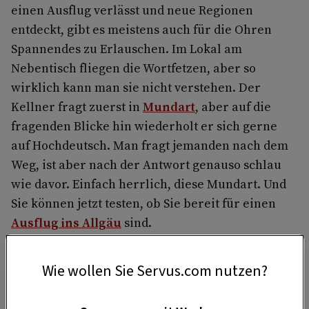
einen Ausflug verlässt und neue Regionen
entdeckt, gibt es meistens auch für die Ohren
Spannendes zu Erlauschen. Im Lokal am
Nebentisch fliegen die Wortfetzen, aber so
wirklich kann man sie nicht verstehen. Der
Kellner fragt zuerst in
Mundart
, aber auf die
fragenden Blicke hin wiederholt er sich gerne
auf Hochdeutsch. Man fragt jemanden nach dem
Weg, ist aber nach der Antwort genauso schlau
wie davor. Einfach herrlich, diese Mundart. Und
Sie können jetzt testen, ob Sie bereit für einen
Ausflug ins Allgäu
sind.
Wie wollen Sie Servus.com nutzen?