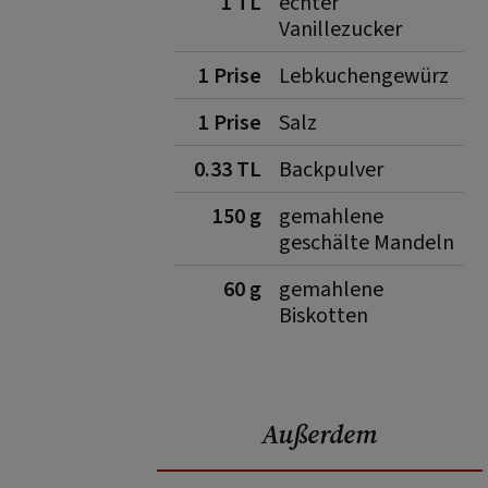
1 TL
echter
Vanillezucker
1 Prise
Lebkuchengewürz
1 Prise
Salz
0.33 TL
Backpulver
150 g
gemahlene
geschälte Mandeln
60 g
gemahlene
Biskotten
Außerdem