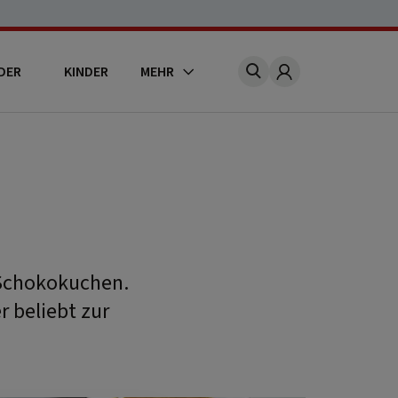
DER
KINDER
MEHR
Account
r Schokokuchen.
r beliebt zur