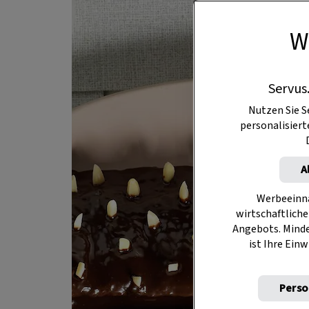
W
Servus
Nutzen Sie S
personalisier
A
Werbeeinna
wirtschaftliche
Angebots. Mind
ist Ihre Einw
Perso