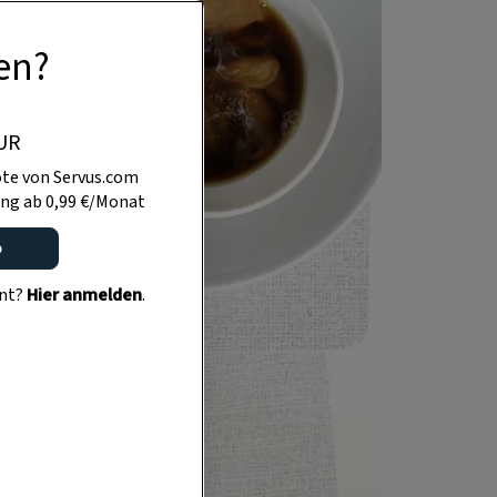
en?
UR
te von Servus.com
ng ab 0,99 €/Monat
o
ent?
Hier anmelden
.