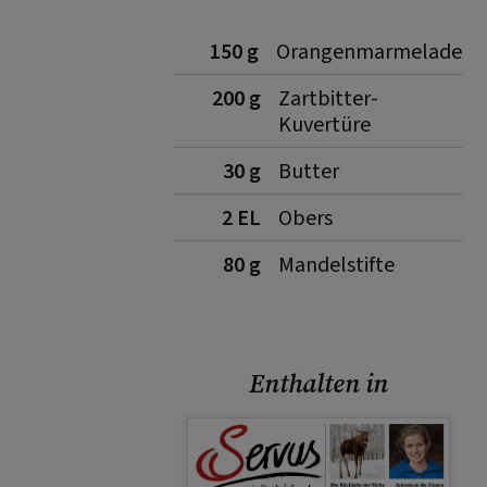
150 g
Orangenmarmelade
200 g
Zartbitter-
Kuvertüre
30 g
Butter
2 EL
Obers
80 g
Mandelstifte
Enthalten in