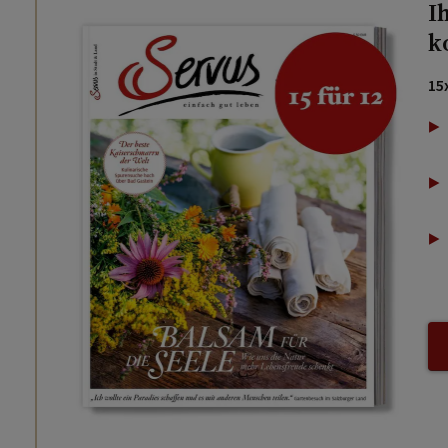
I
k
15