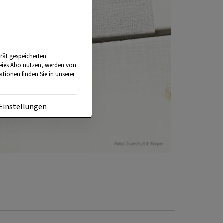
rät gespeicherten
reies Abo nutzen, werden von
tionen finden Sie in unserer
Einstellungen
Foto: Eisenhut & Mayer