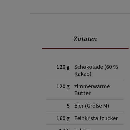
Zutaten
120 g
Schokolade (60 %
Kakao)
120 g
zimmerwarme
Butter
5
Eier (Größe M)
160 g
Feinkristallzucker