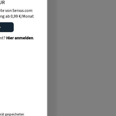
UR
te von Servus.com
ng ab 0,99 €/Monat
o
ent?
Hier anmelden
.
Anzeige
rät gespeicherten