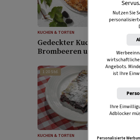
Servus
Nutzen Sie S
personalisier
KUCHEN & TORTEN
A
Gedeckter Kuchen mit
Brombeeren und Mandeln
Werbeeinna
wirtschaftliche
Angebots. Mind
1:20 Std.
ist Ihre Einw
Perso
Ihre Einwillig
Adblocker müs
KUCHEN & TORTEN
Personalisierte Werbun