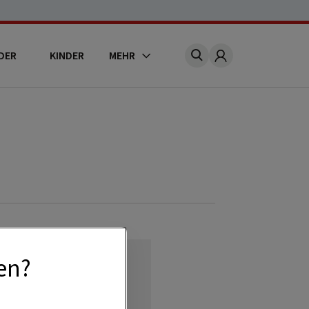
DER
KINDER
MEHR
Account
en?