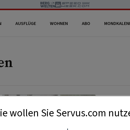
N
AUSFLÜGE
WOHNEN
ABO
MONDKALEN
en
1:30 Std.
ie wollen Sie Servus.com nutz