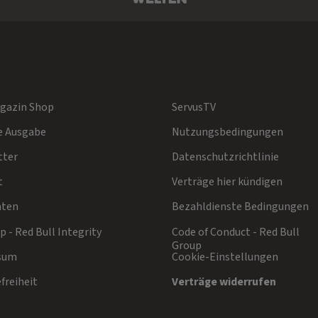
gazin Shop
ServusTV
e Ausgabe
Nutzungsbedingungen
tter
Datenschutzrichtlinie
t
Verträge hier kündigen
aten
Bezahldienste Bedingungen
 - Red Bull Integrity
Code of Conduct - Red Bull
Group
sum
Cookie-Einstellungen
freiheit
Verträge widerrufen