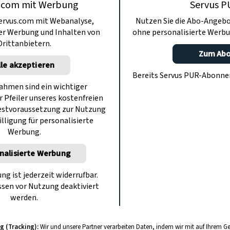
.com mit Werbung
Servus P
ervus.com mit Webanalyse,
Nutzen Sie die Abo-Angebo
ter Werbung und Inhalten von
ohne personalisierte Werbu
Drittanbietern.
KUCHEN & TORTEN
Zum Ab
lle akzeptieren
Marillentarte von
Bereits Servus PUR-Abonn
Seminarbäuerin Magdalena
hmen sind ein wichtiger
Neubauer
r Pfeiler unseres kostenfreien
estvoraussetzung zur Nutzung
50 Min.
illigung für personalisierte
Werbung.
nalisierte Werbung
ung ist jederzeit widerrufbar.
sen vor Nutzung deaktiviert
werden.
KUCHEN & TORTEN
g (Tracking):
Wir und unsere Partner verarbeiten Daten, indem wir mit auf Ihrem Ge