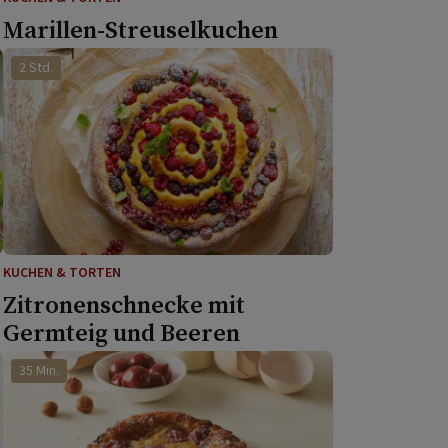
Marillen-Streuselkuchen
2 Std.
KUCHEN & TORTEN
n
Zitronenschnecke mit
Germteig und Beeren
35 Min.