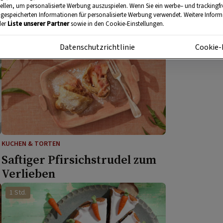
Saftiger Kirschkuchen
tellen, um personalisierte Werbung auszuspielen. Wenn Sie ein werbe– und trackingf
 gespeicherten Informationen für personalisierte Werbung verwendet. Weitere Informa
der
Liste unserer Partner
sowie in den Cookie-Einstellungen.
1 Std.
m
Datenschutzrichtlinie
Cookie-
KUCHEN & TORTEN
Saftiger Pfirsichstrudel zum
Verlieben
1 Std.