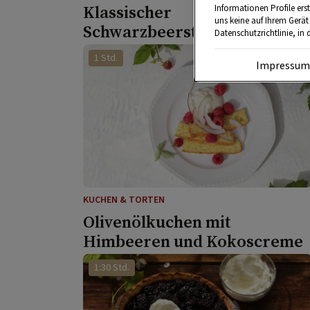
Klassischer
Informationen Profile ers
uns keine auf Ihrem Gerät
Schwarzbeerstrudel
Datenschutzrichtlinie, in 
1 Std.
Impressu
KUCHEN & TORTEN
Olivenölkuchen mit
Himbeeren und Kokoscreme
1:30 Std.