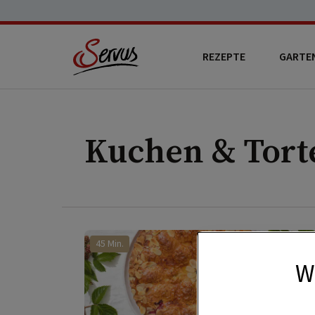
REZEPTE
GARTE
Kuchen & Tort
45 Min.
W