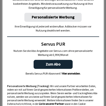
1. Wann kann ich mit dem Salatanbau
kostenfreien Angebots. Mindestvoraussetzung zur Nutzung ist Ihre
beginnen?
Einwilligung für personalisierte Werbung.
Früher als viele denken: Schnitt- und Pflücksalate
Personalisierte Werbung
wie Eichblatt, Lollo bionda oder Lollo rossa
Ihre Einwilligung ist jederzeit widerrufbar. Adblocker müssen vor
lassen sich
bereits ab Jänner
auf dem
Nutzung deaktiviert werden.
Fensterbrett
vorziehen – in warmen Lagen sogar
Servus PUR
schon im Freien. Robuste Sorten wie Romano
oder Batavia vertragen auch kurze
Nutzen Sie die Abo-Angebote von Servus.com ohne personalisierte
Werbung ab 0,99 €/Monat
Kälteeinbrüche gut und können bei
gestaffelter
Aussaat
den ganzen Sommer über geerntet
Zum Abo
werden.
Bereits Servus PUR-Abonnent?
Hier anmelden
.
Personalisierte Werbung (Tracking):
Wir und unsere Partner verarbeiten Daten,
indem wir mit auf Ihrem Gerät gespeicherten Informationen Profile erstellen, um
personalisierte Werbung auszuspielen. Wenn Sie ein werbe– und trackingfreies Abo
nutzen, werden von uns keine auf Ihrem Gerät gespeicherten Informationen für
personalisierte Werbung verwendet. Weitere Informationen finden Sie in unserer
Datenschutzrichtlinie, in der
Liste unserer Partner
sowie in den Cookie-