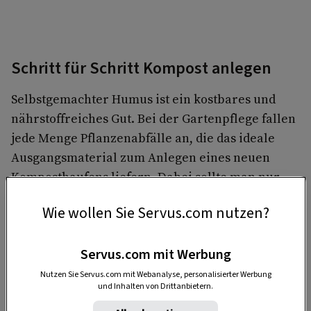
Schritt für Schritt Kompost anlegen
Selbstgemachter Humus ist ein kostbares und
nährstoffreiches Gut. Bei der Gartenpflege fallen
jede Menge Pflanzenabfälle an, die das ideale
Ausgangsmaterial zum Anlegen eines neuen
Komposthaufens liefern. Dabei sollte man nur
folgende 7 Tipps zum Anlegen eines
Wie wollen Sie Servus.com nutzen?
Komposthaufens beachten:
Servus.com mit Werbung
Nutzen Sie Servus.com mit Webanalyse, personalisierter Werbung
und Inhalten von Drittanbietern.