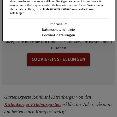
nutzen, werden von uns keine auf Ihrem Gerät gespeicherten Informationen für
Videoanleitung vom Gartenexperten
personalisierte Werbung verwendet. Weitere Informationen finden Sie in unserer
Datenschutzrichtlinie, in der
Liste unserer Partner
sowie in den Cookie-
Einstellungen.
Impressum
Datenschutzrichtlinie
Cookie-Einstellungen
Akzeptiere bitte die Drittanbieter-Cookies, um diesen Inhalt
zu sehen.
COOKIE-EINSTELLUNGEN
Gartenexperte Reinhard Kittenberger von den
Kittenberger Erlebnisgärten
erklärt im Video, wie man
am besten einen Kompost anlegt.