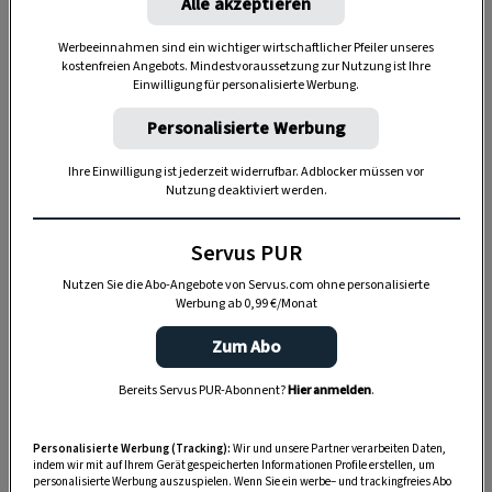
Alle akzeptieren
Werbeeinnahmen sind ein wichtiger wirtschaftlicher Pfeiler unseres
kostenfreien Angebots. Mindestvoraussetzung zur Nutzung ist Ihre
Einwilligung für personalisierte Werbung.
Personalisierte Werbung
Ihre Einwilligung ist jederzeit widerrufbar. Adblocker müssen vor
„Servus Garten“ auf WhatsApp
Nutzung deaktiviert werden.
Nutzen Sie WhatsApp auf Ihrem Handy und lieben es, auf
Servus PUR
dem Balkon, der Terrasse oder im Garten zu werkeln? In
Nutzen Sie die Abo-Angebote von Servus.com ohne personalisierte
unserem kostenlosen WhatsApp-Kanal finden Sie täglich
Werbung ab 0,99 €/Monat
Tipps und Tricks für Garten, Terrasse, Balkon- und
Zimmerpflanzen.
Zum Abo
Bereits Servus PUR-Abonnent?
Hier anmelden
.
HIER MEHR ERFAHREN
Personalisierte Werbung (Tracking):
Wir und unsere Partner verarbeiten Daten,
indem wir mit auf Ihrem Gerät gespeicherten Informationen Profile erstellen, um
personalisierte Werbung auszuspielen. Wenn Sie ein werbe– und trackingfreies Abo