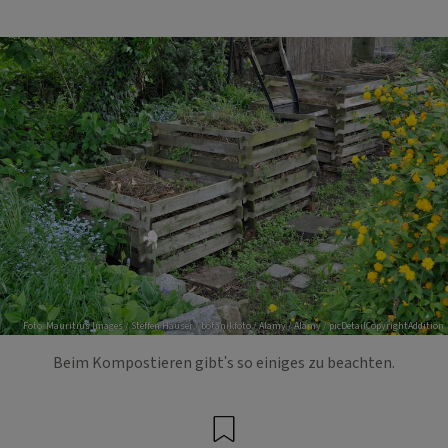
Foto: Mauritius Images / Steffen Hauser / botanikfoto / Alamy / Alamy / picDetailCopyrightAddition
Beim Kompostieren gibt's so einiges zu beachten.