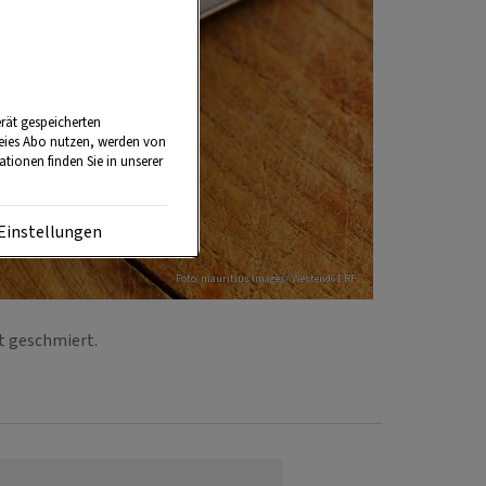
rät gespeicherten
reies Abo nutzen, werden von
tionen finden Sie in unserer
Einstellungen
Foto: mauritius images/ Westend61 RF
ot geschmiert.