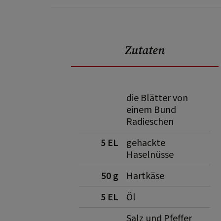
Zutaten
die Blätter von
einem Bund
Radieschen
5 EL
gehackte
Haselnüsse
50 g
Hartkäse
5 EL
Öl
Salz und Pfeffer