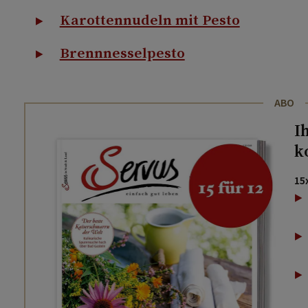
Karottennudeln mit Pesto
Brennnesselpesto
ABO
I
k
15