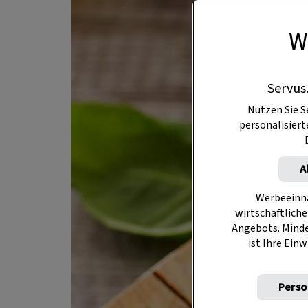
W
Servus
Nutzen Sie S
personalisier
A
Werbeeinna
wirtschaftliche
Angebots. Mind
ist Ihre Einw
Perso