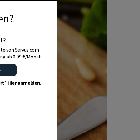
en?
UR
te von Servus.com
ng ab 0,99 €/Monat
o
ent?
Hier anmelden
.