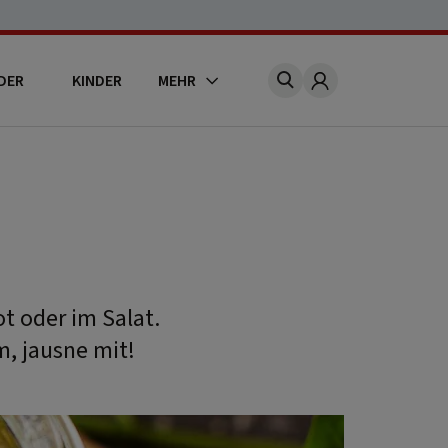
DER
KINDER
MEHR
Account
t oder im Salat.
, jausne mit!