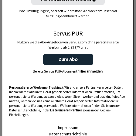
Ihre Einwilligung ist jederzeit widerrufbar. Adblocker müssen vor
Nutzung deaktiviert werden.
Servus PUR
Nutzen Sie die Abo-Angebote von Servus.com ohne personalisierte
Werbung ab 0,99 €/Monat
Zum Abo
Anzeige
Bereits Servus PUR-Abonnent?
Hier anmelden
.
Personalisierte Werbung (Tracking):
Wir und unsere Partner verarbeiten Daten,
indem wir mit auf Ihrem Gerät gespeicherten Informationen Profile erstellen, um
personalisierte Werbung auszuspielen. Wenn Sie ein werbe– und trackingfreies Abo
nutzen, werden von uns keine auf Ihrem Gerät gespeicherten Informationen für
personalisierte Werbung verwendet. Weitere Informationen finden Sie in unserer
Datenschutzrichtlinie, in der
Liste unserer Partner
sowie in den Cookie-
Einstellungen.
Impressum
Datenschutzrichtlinie