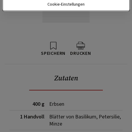
Cookie-Einstellungen
SPEICHERN
DRUCKEN
Zutaten
400 g
Erbsen
1 Handvoll
Blätter von Basilikum, Petersilie,
Minze