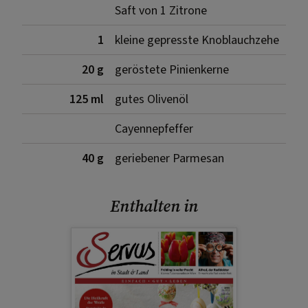
Saft von 1 Zitrone
1
kleine gepresste Knoblauchzehe
20 g
geröstete Pinienkerne
125 ml
gutes Olivenöl
Cayennepfeffer
40 g
geriebener Parmesan
Enthalten in