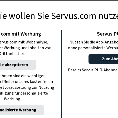
ie wollen Sie Servus.com nutz
AUCHTUM
ssion auf den
.com mit Werbung
Servus 
ervus.com mit Webanalyse,
Nutzen Sie die Abo-Angebo
n Niederbayern
ter Werbung und Inhalten von
ohne personalisierte Werbu
Drittanbietern.
Zum Ab
lle akzeptieren
d zu Pfingsten eine 13 Meter lange
Bereits Servus PUR-Abonn
en. Warum? Weil die Region einst von
hmen sind ein wichtiger
r Pfeiler unseres kostenfreien
 sind die Fußwallfahrt mitgegangen, 75
estvoraussetzung zur Nutzung
eter weit.
illigung für personalisierte
Werbung.
nalisierte Werbung