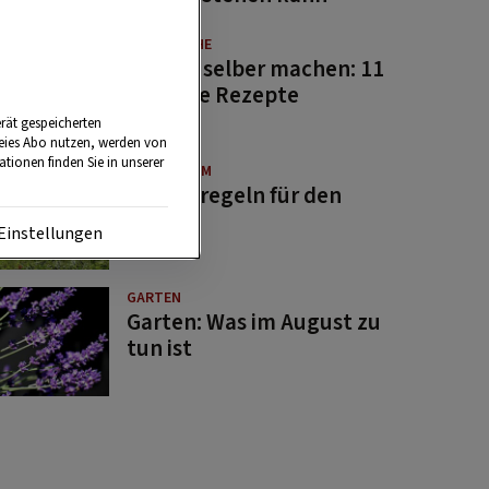
GUTE KÜCHE
Saucen selber machen: 11
beliebte Rezepte
rät gespeicherten
reies Abo nutzen, werden von
tionen finden Sie in unserer
BRAUCHTUM
Bauernregeln für den
August
Einstellungen
GARTEN
Garten: Was im August zu
tun ist