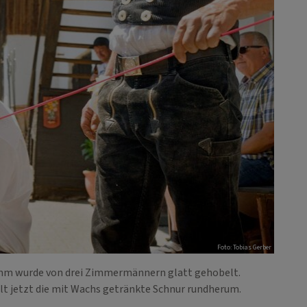
Foto: Tobias Gerber
Stamm wurde von drei Zimmermännern glatt gehobelt.
elt jetzt die mit Wachs getränkte Schnur rundherum.