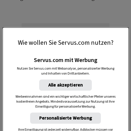
Wie wollen Sie Servus.com nutzen?
Servus.com mit Werbung
Anzeige
Nutzen Sie Servus.com mit Webanalyse, personalisierter Werbung
und Inhalten von Drittanbietern.
Alle akzeptieren
Werbeeinnahmen sind ein wichtiger wirtschaftlicher Pfeiler unseres
kostenfreien Angebots. Mindestvoraussetzung zur Nutzung ist Ihre
Einwilligung für personalisierte Werbung.
Personalisierte Werbung
Inspirationen aus unseren Servus-
Ihre Einwilligung ist jederzeit widerrufbar. Adblocker müssen vor