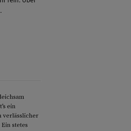
hr rein. Über
.
gleichsam
’s ein
 verlässlicher
Ein stetes