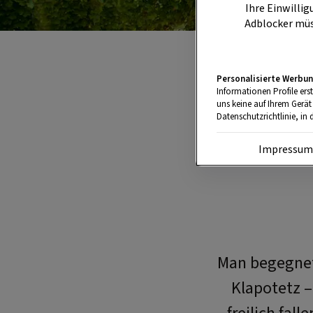
Ihre Einwillig
Adblocker müs
Personalisierte Werbun
Informationen Profile ers
uns keine auf Ihrem Gerät
Datenschutzrichtlinie, in 
Impressu
Man begegnet
Klapotetz –