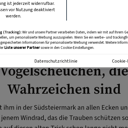
ung ist jederzeit widerrufbar.
sen vor Nutzung deaktiviert
werden.
g (Tracking):
Wir und unsere Partner verarbeiten Daten, indem wir mit auf Ihrem Ge
BRAUCHTUM
tellen, um personalisierte Werbung auszuspielen. Wenn Sie ein werbe– und trackingf
 gespeicherten Informationen für personalisierte Werbung verwendet. Weitere Informa
Der Klapotetz: Von
der
Liste unserer Partner
sowie in den Cookie-Einstellungen.
m
Datenschutzrichtlinie
Cookie-
Vogelscheuchen, di
Wahrzeichen sind
 ihm in der Südsteiermark an allen Ecken u
 jenem Windrad, das die Trauben schützen sol