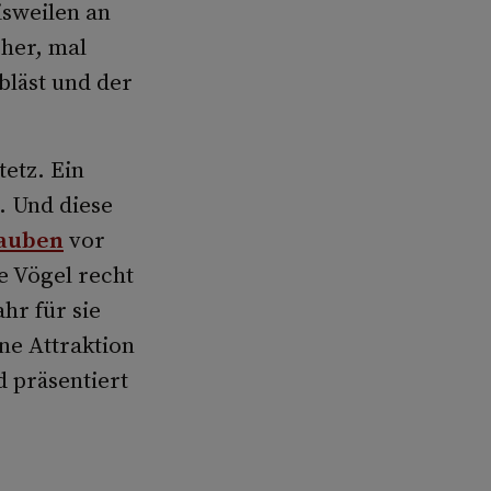
isweilen an
öher, mal
bläst und der
tetz. Ein
. Und diese
auben
vor
e Vögel recht
hr für sie
ne Attraktion
d präsentiert