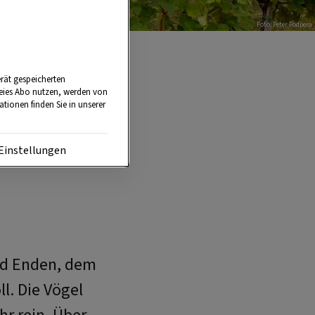
Foto: Peter Podpera
rät gespeicherten
reies Abo nutzen, werden von
tionen finden Sie in unserer
Einstellungen
e
nd Enden, dem
l. Die Vögel