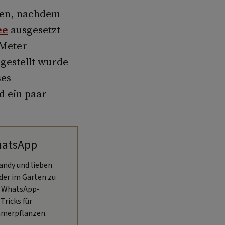
eben, nachdem
ee
ausgesetzt
 Meter
gestellt wurde
ses
d ein paar
hatsApp
andy und lieben
oder im Garten zu
n WhatsApp-
Tricks für
mmerpflanzen.