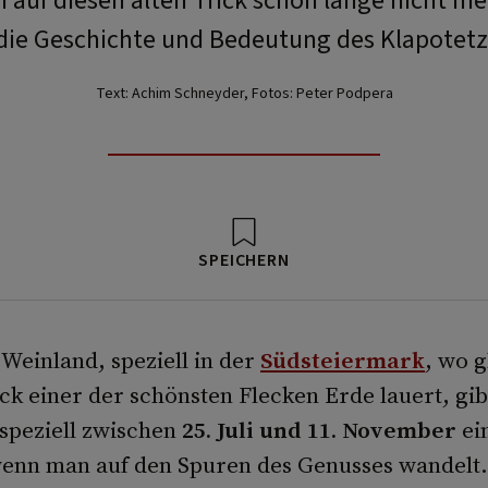
len auf diesen alten Trick schon lange nicht me
die Geschichte und Bedeutung des Klapotetz
Text: Achim Schneyder, Fotos: Peter Podpera
SPEICHERN
 Weinland, speziell in der
Südsteiermark
, wo 
ck einer der schönsten Flecken Erde lauert, gibt
speziell zwischen
25. Juli und 11. November
ein
 wenn man auf den Spuren des Genusses wandelt. 