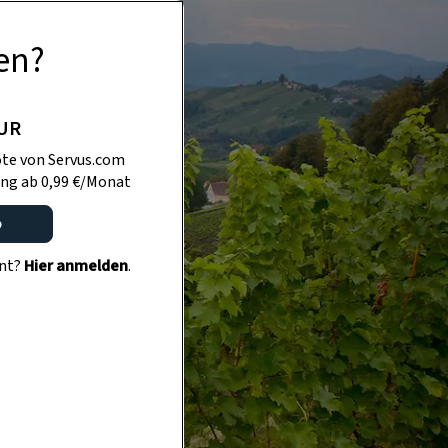
en?
PUR
te von Servus.com
ng ab 0,99 €/Monat
o
ent?
Hier anmelden
.