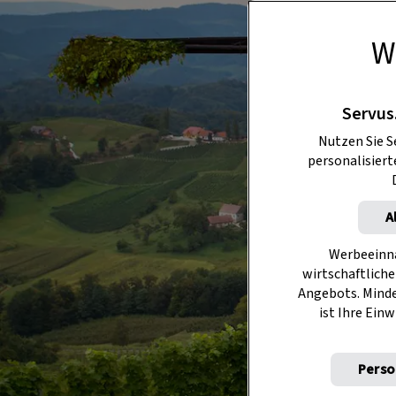
W
Servus
Nutzen Sie S
personalisier
A
Werbeeinna
wirtschaftliche
Angebots. Mind
ist Ihre Einw
Perso