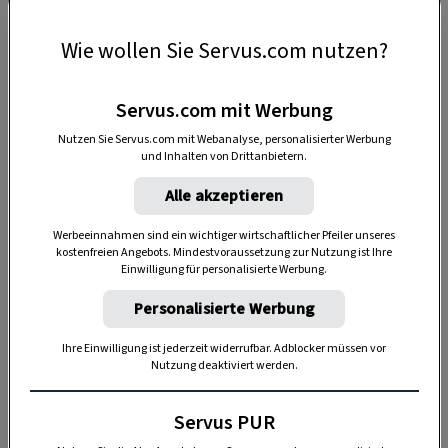
Zacherl
, dem Diener der Flinserln, mit einer
aufgeblasenen Saublase heftig auf die Finger
Wie wollen Sie Servus.com nutzen?
geklopft. Zum Gaudium der Kinder natürlich, für
die der
Flinserllauf am Faschingdienstag
Servus.com mit Werbung
alljährlich ein Höhepunkt im Jahresablauf ist.
Nutzen Sie Servus.com mit Webanalyse, personalisierter Werbung
und Inhalten von Drittanbietern.
Alle akzeptieren
Kampf zwischen Winter und Frühling
Werbeeinnahmen sind ein wichtiger wirtschaftlicher Pfeiler unseres
Es ist der Abschluss eines
dreitägigen,
kostenfreien Angebots. Mindestvoraussetzung zur Nutzung ist Ihre
Einwilligung für personalisierte Werbung.
ununterbrochenen Treibens
, das hier
nachweislich
seit 1767
als
Brauchtum
gepflegt
Personalisierte Werbung
wird. Und das als
einzigartig im Alpenraum
gilt.
Ihre Einwilligung ist jederzeit widerrufbar. Adblocker müssen vor
Einerseits wegen der bestickten
Nutzung deaktiviert werden.
Flinserlgewänder, die einen allein beim
Hinschauen in fröhliche Stimmung versetzen.
Servus PUR
Andererseits, weil sich der Faschingsbrauch