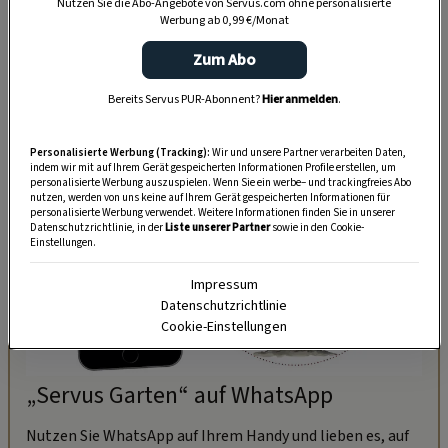
Nutzen Sie die Abo-Angebote von Servus.com ohne personalisierte
Werbung ab 0,99 €/Monat
über die Jahrhunderte in seiner
Ursprünglichkeit erhalten
hat und nicht zum
Zum Abo
beliebigen Kostümfest mutiert ist.
Bereits Servus PUR-Abonnent?
Hier anmelden
.
Personalisierte Werbung (Tracking):
Wir und unsere Partner verarbeiten Daten,
indem wir mit auf Ihrem Gerät gespeicherten Informationen Profile erstellen, um
personalisierte Werbung auszuspielen. Wenn Sie ein werbe– und trackingfreies Abo
nutzen, werden von uns keine auf Ihrem Gerät gespeicherten Informationen für
personalisierte Werbung verwendet. Weitere Informationen finden Sie in unserer
Datenschutzrichtlinie, in der
Liste unserer Partner
sowie in den Cookie-
Einstellungen.
Impressum
Datenschutzrichtlinie
Cookie-Einstellungen
„Servus Garten“ auf WhatsApp
Nutzen Sie WhatsApp auf Ihrem Handy und lieben es, auf