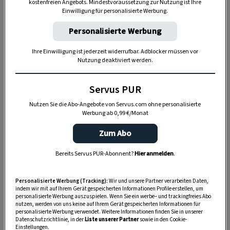
sich die Hochzeitsgäste noch vom
kostenfreien Angebots. Mindestvoraussetzung zur Nutzung ist Ihre
Einwilligung für personalisierte Werbung.
rauschenden Fest erholten.
Personalisierte Werbung
Ihre Einwilligung ist jederzeit widerrufbar. Adblocker müssen vor
Nutzung deaktiviert werden.
Servus PUR
Nutzen Sie die Abo-Angebote von Servus.com ohne personalisierte
Werbung ab 0,99 €/Monat
Zum Abo
Bereits Servus PUR-Abonnent?
Hier anmelden
.
„Servus Garten“ auf WhatsApp
Personalisierte Werbung (Tracking):
Wir und unsere Partner verarbeiten Daten,
indem wir mit auf Ihrem Gerät gespeicherten Informationen Profile erstellen, um
Nutzen Sie WhatsApp auf Ihrem Handy und lieben es, auf
personalisierte Werbung auszuspielen. Wenn Sie ein werbe– und trackingfreies Abo
nutzen, werden von uns keine auf Ihrem Gerät gespeicherten Informationen für
dem Balkon, der Terrasse oder im Garten zu werkeln? In
personalisierte Werbung verwendet. Weitere Informationen finden Sie in unserer
Datenschutzrichtlinie, in der
Liste unserer Partner
sowie in den Cookie-
unserem kostenlosen WhatsApp-Kanal finden Sie täglich
Einstellungen.