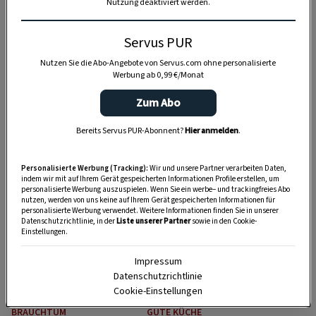
Nutzung deaktiviert werden.
Servus PUR
Nutzen Sie die Abo-Angebote von Servus.com ohne personalisierte
Werbung ab 0,99 €/Monat
Zum Abo
SELBERMACHEN
SELBERMACHEN
Bereits Servus PUR-Abonnent?
Hier anmelden
.
Osterhase aus altem
Serviette zu
Socken
Hasenohren falten
Personalisierte Werbung (Tracking):
Wir und unsere Partner verarbeiten Daten,
indem wir mit auf Ihrem Gerät gespeicherten Informationen Profile erstellen, um
personalisierte Werbung auszuspielen. Wenn Sie ein werbe– und trackingfreies Abo
nutzen, werden von uns keine auf Ihrem Gerät gespeicherten Informationen für
personalisierte Werbung verwendet. Weitere Informationen finden Sie in unserer
Datenschutzrichtlinie, in der
Liste unserer Partner
sowie in den Cookie-
Einstellungen.
Impressum
Datenschutzrichtlinie
Cookie-Einstellungen
BRAUCHTUM
GUTE KÜCHE