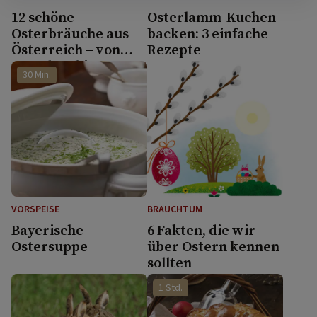
12 schöne
Osterlamm-Kuchen
Osterbräuche aus
backen: 3 einfache
Österreich – von
Rezepte
Ratschen bis zum
30 Min.
Osterfeuer
VORSPEISE
BRAUCHTUM
Bayerische
6 Fakten, die wir
Ostersuppe
über Ostern kennen
sollten
1 Std.