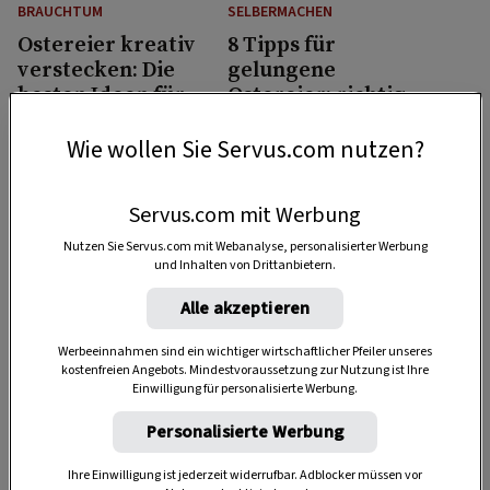
BRAUCHTUM
SELBERMACHEN
Ostereier kreativ
8 Tipps für
verstecken: Die
gelungene
besten Ideen für
Ostereier: richtig
drinnen und
färben, kochen und
2 Std.
draußen
lagern
Wie wollen Sie Servus.com nutzen?
Servus.com mit Werbung
Nutzen Sie Servus.com mit Webanalyse, personalisierter Werbung
und Inhalten von Drittanbietern.
Alle akzeptieren
KUCHEN & TORTEN
SELBERMACHEN
Werbeeinnahmen sind ein wichtiger wirtschaftlicher Pfeiler unseres
Kärntner Reindling
So färbt man
kostenfreien Angebots. Mindestvoraussetzung zur Nutzung ist Ihre
Einwilligung für personalisierte Werbung.
mit Rosinen und
Ostereier natürlich
Walnüssen
mit Zwiebelschalen
Personalisierte Werbung
Ihre Einwilligung ist jederzeit widerrufbar. Adblocker müssen vor