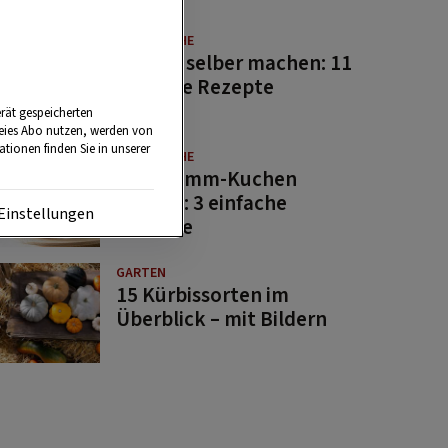
GUTE KÜCHE
Saucen selber machen: 11
beliebte Rezepte
rät gespeicherten
reies Abo nutzen, werden von
tionen finden Sie in unserer
GUTE KÜCHE
Osterlamm-Kuchen
backen: 3 einfache
Einstellungen
Rezepte
GARTEN
15 Kürbissorten im
Überblick – mit Bildern