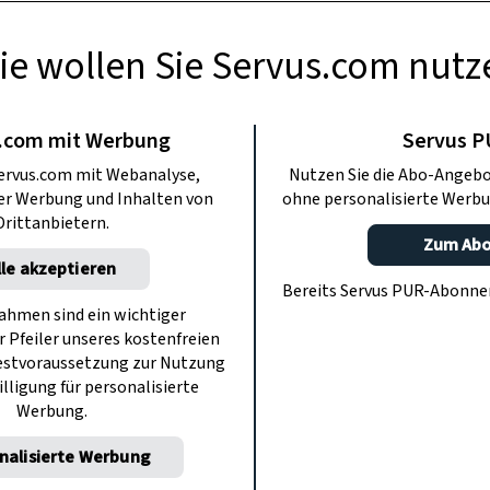
ie wollen Sie Servus.com nutz
BERMACHEN
se im Topf
.com mit Werbung
Servus 
ervus.com mit Webanalyse,
Nutzen Sie die Abo-Angebo
ter Werbung und Inhalten von
ohne personalisierte Werbu
 beim Osterfrühstück garantiert für
Drittanbietern.
reier haben wir als Osterhasen, die
Zum Ab
lle akzeptieren
entopf verstecken, getarnt.
Bereits Servus PUR-Abonn
hmen sind ein wichtiger
r Pfeiler unseres kostenfreien
estvoraussetzung zur Nutzung
illigung für personalisierte
Werbung.
nalisierte Werbung