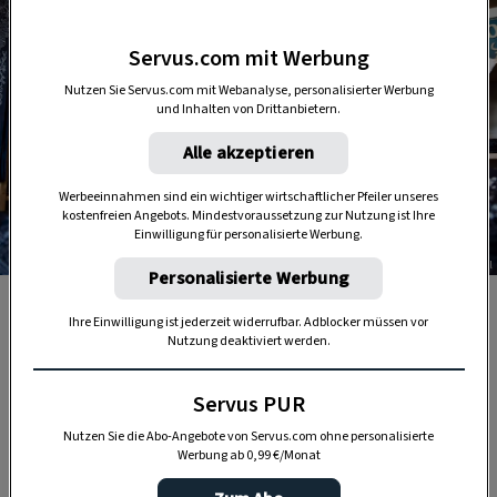
Servus.com mit Werbung
Nutzen Sie Servus.com mit Webanalyse, personalisierter Werbung
und Inhalten von Drittanbietern.
Alle akzeptieren
Werbeeinnahmen sind ein wichtiger wirtschaftlicher Pfeiler unseres
kostenfreien Angebots. Mindestvoraussetzung zur Nutzung ist Ihre
Einwilligung für personalisierte Werbung.
Foto: Stefan Knittel
Personalisierte Werbung
Josepf Koó pflegt im Burgenland noch die wunderbare
Ihre Einwilligung ist jederzeit widerrufbar. Adblocker müssen vor
Tradition des „Blaumachens“, also das Einfärben von
Nutzung deaktiviert werden.
Stoffen mit Indigoblau.
Servus PUR
Nutzen Sie die Abo-Angebote von Servus.com ohne personalisierte
Werbung ab 0,99 €/Monat