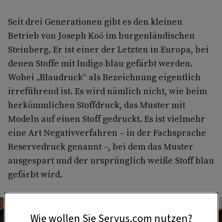
Seit drei Generationen gibt es den kleinen
Betrieb von Joseph Koó im burgenländischen
Steinberg. Er ist einer der Letzten in Europa, bei
denen Stoffe mit Indigo blau gefärbt werden.
Wobei „Blaudruck“ als Bezeichnung eigentlich
irreführend ist. Es wird nämlich nicht, wie beim
herkömmlichen Stoffdruck, das Muster mit
Modeln auf einen Stoff gedruckt. Es ist vielmehr
eine Art Negativverfahren – in der Fachsprache
Reservedruck genannt –, bei dem das Muster
ausgespart und der ursprünglich weiße Stoff blau
gefärbt wird.
Wie wollen Sie Servus.com nutzen?