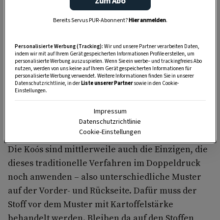
Zum Abo
Bereits Servus PUR-Abonnent?
Hier anmelden
.
Anzeige
Personalisierte Werbung (Tracking):
Wir und unsere Partner verarbeiten Daten,
indem wir mit auf Ihrem Gerät gespeicherten Informationen Profile erstellen, um
personalisierte Werbung auszuspielen. Wenn Sie ein werbe– und trackingfreies Abo
nutzen, werden von uns keine auf Ihrem Gerät gespeicherten Informationen für
personalisierte Werbung verwendet. Weitere Informationen finden Sie in unserer
Datenschutzrichtlinie, in der
Liste unserer Partner
sowie in den Cookie-
Einstellungen.
Impressum
Datenschutzrichtlinie
Cookie-Einstellungen
Die Koós sind mittlerweile auch die Einzigen, die
dieses traditionelle Verfahren im Doppeldruck
noch anwenden – also unterschiedliche Muster
auf der Vorder- und Rückseite. Dafür muss der
Stoff vor dem Muster mit Kartoffelstärke
behandelt werden. Bleiben da auf den Stoffen