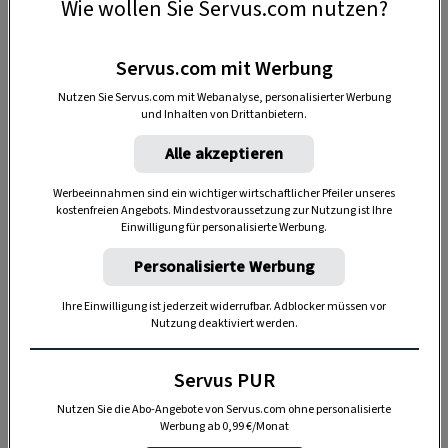
Wie wollen Sie Servus.com nutzen?
Technik, die ursprünglich aus Indien kommt,
ist da schon ein wenig komplizierter.
Servus.com mit Werbung
Blaudruck ist eine
Reservetechnik
. Das
Nutzen Sie Servus.com mit Webanalyse, personalisierter Werbung
und Inhalten von Drittanbietern.
bedeutet, man trägt zunächst mit einer
farbundurchlässigen Substanz das Muster auf
Alle akzeptieren
den weißen Stoff auf. Wird er dann gefärbt,
Werbeeinnahmen sind ein wichtiger wirtschaftlicher Pfeiler unseres
bleibt der Stoff an diesen Stellen weiß. Wie
kostenfreien Angebots. Mindestvoraussetzung zur Nutzung ist Ihre
Einwilligung für personalisierte Werbung.
etwa beim Batiken, wo man mit Wachs oder
Zusammenbinden arbeitet.
Personalisierte Werbung
Beim Blaudruck wird mit Modeldruck der
Ihre Einwilligung ist jederzeit widerrufbar. Adblocker müssen vor
Nutzung deaktiviert werden.
sogenannte
Papp
(farbundurchlässige
Substanz) auf den Stoff aufgetragen. Ein Model
Servus PUR
ist ein Stück Holz, aus dem ein Muster
Nutzen Sie die Abo-Angebote von Servus.com ohne personalisierte
herausgeschnitten wird (Holzstempel) oder in
Werbung ab 0,99 €/Monat