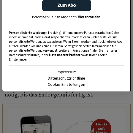
das feine Messingstifte hineingeschlagen
Zum Abo
werden, die dann das Muster ergeben. Der so
bemusterte Stoff wird nun mit dem blauen
Bereits Servus PUR-Abonnent?
Hier anmelden
.
Farbstoff Indigo gefärbt.
Personalisierte Werbung (Tracking):
Wir und unsere Partner verarbeiten Daten,
indem wir mit auf Ihrem Gerät gespeicherten Informationen Profile erstellen, um
personalisierte Werbung auszuspielen. Wenn Sie ein werbe– und trackingfreies Abo
Wie mit viel Zeit wunderschöne Stoffe
nutzen, werden von uns keine auf Ihrem Gerät gespeicherten Informationen für
personalisierte Werbung verwendet. Weitere Informationen finden Sie in unserer
entstehen
Datenschutzrichtlinie, in der
Liste unserer Partner
sowie in den Cookie-
Einstellungen.
Beim Blaudruck spielt Zeit keine Rolle. Denn
Impressum
jeder einzelne Arbeitsschritt ist sehr
Datenschutzrichtlinie
Cookie-Einstellungen
zeitaufwendig. Und es sind viele einzelne Schritte
nötig, bis das Endergebnis fertig ist.