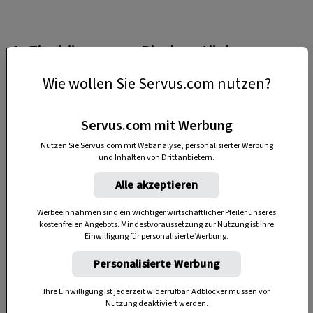
1. Zierbäume aus Rindenstücken
Wie wollen Sie Servus.com nutzen?
Für unsere kleinen Weihnachtsbäume die
Rinden von den abgestorbenen Ästen einer
Buche und eines Ahorns lösen.
Servus.com mit Werbung
Nutzen Sie Servus.com mit Webanalyse, personalisierter Werbung
Daheim die Rinden in ca. 3 cm breite Streifen
und Inhalten von Drittanbietern.
schneiden und auf 18 cm für den kleinen und
Alle akzeptieren
23 cm für den großen Baum kürzen.
Werbeeinnahmen sind ein wichtiger wirtschaftlicher Pfeiler unseres
Die Streifen vorsichtig mit einem Holzbohrer
kostenfreien Angebots. Mindestvoraussetzung zur Nutzung ist Ihre
Einwilligung für personalisierte Werbung.
(8 mm) mittig durchbohren.
Personalisierte Werbung
Für den Fuß in die Mitte einer Astscheibe (3
cm hoch, 5 – 6 cm Durchmesser) ein Loch
Ihre Einwilligung ist jederzeit widerrufbar. Adblocker müssen vor
Nutzung deaktiviert werden.
bohren und einen Zweig (24 cm und 40 cm