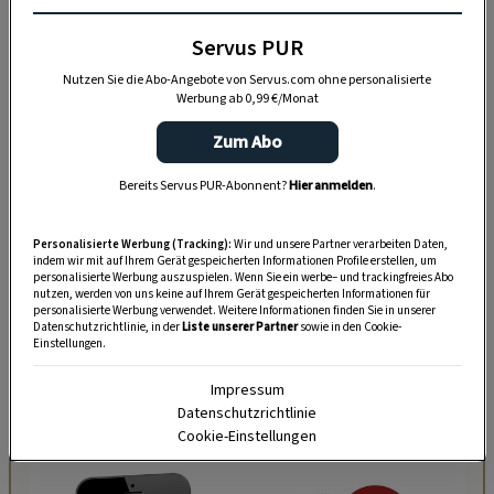
lang, ca. 8 mm Durchmesser) hineinstecken
Servus PUR
(wir haben Hartriegel verwendet).
Nutzen Sie die Abo-Angebote von Servus.com ohne personalisierte
Werbung ab 0,99 €/Monat
Dann die Rindenstücke auffädeln und mit
einer Gartenschere auf beiden Seiten schräg
Zum Abo
nach oben zuschneiden.
Bereits Servus PUR-Abonnent?
Hier anmelden
.
2. Deko-Häuser aus Kirschbaum-Rinde
Personalisierte Werbung (Tracking):
Wir und unsere Partner verarbeiten Daten,
indem wir mit auf Ihrem Gerät gespeicherten Informationen Profile erstellen, um
personalisierte Werbung auszuspielen. Wenn Sie ein werbe– und trackingfreies Abo
nutzen, werden von uns keine auf Ihrem Gerät gespeicherten Informationen für
Bei alten Kirschbäumen lösen sich Teile der
personalisierte Werbung verwendet. Weitere Informationen finden Sie in unserer
Datenschutzrichtlinie, in der
Liste unserer Partner
sowie in den Cookie-
Rinde oft von selbst. Aus diesen lassen sich
Einstellungen.
Häuschen machen, die vor dem Fenster und auf
Impressum
dem Tisch schön zur Geltung kommen.
Datenschutzrichtlinie
Cookie-Einstellungen