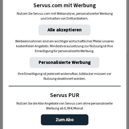
Servus.com mit Werbung
Nutzen Sie Servus.com mit Webanalyse, personalisierter Werbung
und Inhalten von Drittanbietern.
Alle akzeptieren
Werbeeinnahmen sind ein wichtiger wirtschaftlicher Pfeiler unseres
kostenfreien Angebots. Mindestvoraussetzung zur Nutzung ist Ihre
Einwilligung für personalisierte Werbung.
Foto: Andreas Posselt
Personalisierte Werbung
Ihre Einwilligung ist jederzeit widerrufbar. Adblocker müssen vor
1. Liegewiese für die ganze Familie
Nutzung deaktiviert werden.
Die Liegewiese Felmayer eignet sich ideal für
Servus PUR
einen Familienausflug. Kinder können sich mit
Nutzen Sie die Abo-Angebote von Servus.com ohne personalisierte
den vorhandenen Spielgeräten und am
Werbung ab 0,99 €/Monat
Wasserspielplatz die Zeit vertreiben, Eltern
Zum Abo
derweil eine kleine Verschnaufpause im