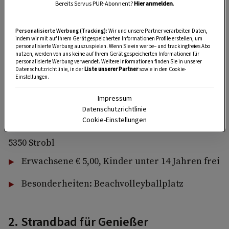
Restaurant einlegen. An den zahlreichen
Bereits Servus PUR-Abonnent?
Hier anmelden
.
Schattenplätze unter Bäumen kann man in aller
Personalisierte Werbung (Tracking):
Wir und unsere Partner verarbeiten Daten,
Ruhe die Seele baumeln lassen und die
indem wir mit auf Ihrem Gerät gespeicherten Informationen Profile erstellen, um
wunderbare Aussicht genießen. Gut zu wissen:
personalisierte Werbung auszuspielen. Wenn Sie ein werbe– und trackingfreies Abo
nutzen, werden von uns keine auf Ihrem Gerät gespeicherten Informationen für
Der Wasserstand zum See hinaus ist hier lange
personalisierte Werbung verwendet. Weitere Informationen finden Sie in unserer
Datenschutzrichtlinie, in der
Liste unserer Partner
sowie in den Cookie-
flach, was vor allem den Kleinen viel Freude
Einstellungen.
bereitet.
Impressum
Liegewiese Felmayer
Datenschutzrichtlinie
Cookie-Einstellungen
Seestraße 8
5350 Strobl
Erwachsene € 5,00, Kinder unter 14 Jahren frei
Besonderheiten: Beachvolleyballplatz
2. Strandbad für Genießer