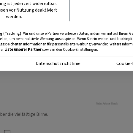
ung ist jederzeit widerrufbar.
sen vor Nutzung deaktiviert
werden.
g (Tracking):
Wir und unsere Partner verarbeiten Daten, indem wir mit auf Ihrem Ge
tellen, um personalisierte Werbung auszuspielen. Wenn Sie ein werbe– und trackingf
 gespeicherten Informationen für personalisierte Werbung verwendet. Weitere Informa
der
Liste unserer Partner
sowie in den Cookie-Einstellungen.
m
Datenschutzrichtlinie
Cookie-
Foto: Adone Stock
er die vielfältige Birne.