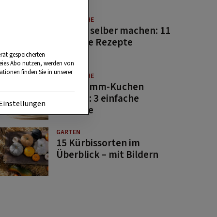
GUTE KÜCHE
Saucen selber machen: 11
beliebte Rezepte
rät gespeicherten
reies Abo nutzen, werden von
tionen finden Sie in unserer
GUTE KÜCHE
Osterlamm-Kuchen
backen: 3 einfache
Einstellungen
Rezepte
GARTEN
15 Kürbissorten im
Überblick – mit Bildern