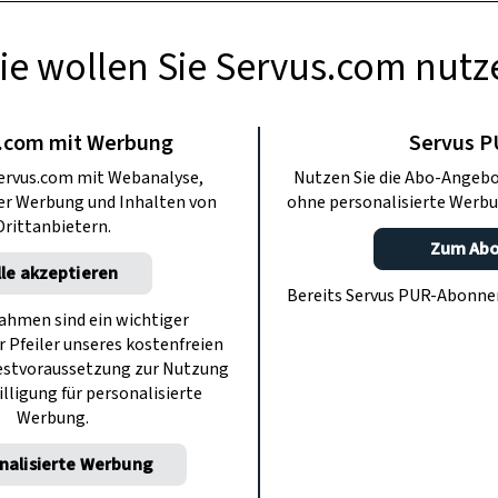
ie wollen Sie Servus.com nutz
TE KÜCHE
exikon: Die Birne
.com mit Werbung
Servus 
ervus.com mit Webanalyse,
Nutzen Sie die Abo-Angebo
ter Werbung und Inhalten von
ohne personalisierte Werbu
einer Sortenvielfalt. Das könnte uns
Drittanbietern.
l ob Tafel- oder Mostbirne: Wir lassen
Zum Ab
lle akzeptieren
nfach schmecken.
Bereits Servus PUR-Abonn
hmen sind ein wichtiger
r Pfeiler unseres kostenfreien
estvoraussetzung zur Nutzung
illigung für personalisierte
Werbung.
nalisierte Werbung