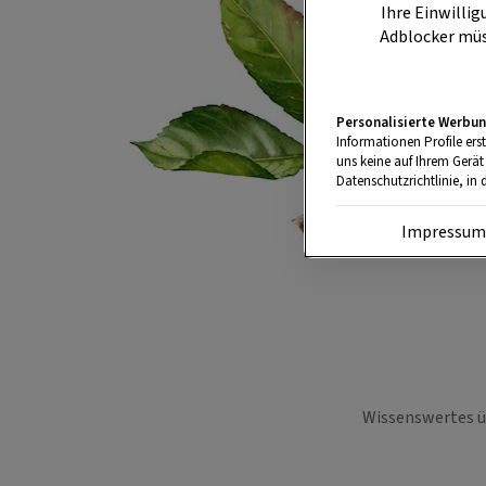
Ihre Einwillig
Adblocker müs
Personalisierte Werbun
Informationen Profile ers
uns keine auf Ihrem Gerät
Datenschutzrichtlinie, in 
Impressu
Wissenswertes üb