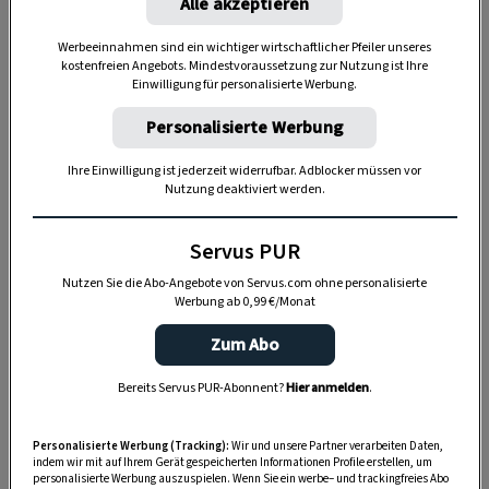
Alle akzeptieren
Werbeeinnahmen sind ein wichtiger wirtschaftlicher Pfeiler unseres
kostenfreien Angebots. Mindestvoraussetzung zur Nutzung ist Ihre
Einwilligung für personalisierte Werbung.
Personalisierte Werbung
Ihre Einwilligung ist jederzeit widerrufbar. Adblocker müssen vor
Nutzung deaktiviert werden.
„Servus Garten“ auf WhatsApp
Servus PUR
Nutzen Sie WhatsApp auf Ihrem Handy und lieben es, auf
Nutzen Sie die Abo-Angebote von Servus.com ohne personalisierte
Werbung ab 0,99 €/Monat
dem Balkon, der Terrasse oder im Garten zu werkeln? In
unserem kostenlosen WhatsApp-Kanal finden Sie täglich
Zum Abo
Tipps und Tricks für Garten, Terrasse, Balkon- und
Zimmerpflanzen.
Bereits Servus PUR-Abonnent?
Hier anmelden
.
Personalisierte Werbung (Tracking):
Wir und unsere Partner verarbeiten Daten,
HIER MEHR ERFAHREN
indem wir mit auf Ihrem Gerät gespeicherten Informationen Profile erstellen, um
personalisierte Werbung auszuspielen. Wenn Sie ein werbe– und trackingfreies Abo