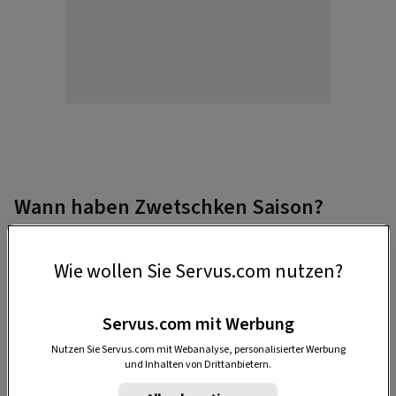
Wann haben Zwetschken Saison?
Von
Ende Juli
bis
Ende September
.
Wie wollen Sie Servus.com nutzen?
Frisch sind sie fest, glatt und prall, kaum
grünlich und am Stielansatz nicht faltig.
Servus.com mit Werbung
Nutzen Sie Servus.com mit Webanalyse, personalisierter Werbung
und Inhalten von Drittanbietern.