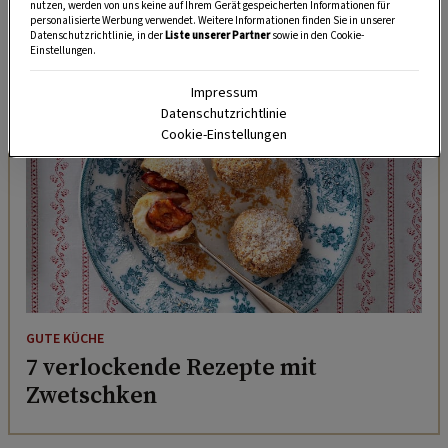
nutzen, werden von uns keine auf Ihrem Gerät gespeicherten Informationen für
personalisierte Werbung verwendet. Weitere Informationen finden Sie in unserer
Datenschutzrichtlinie, in der
Liste unserer Partner
sowie in den Cookie-
DAS KÖNNTE SIE AUCH INTERESSIEREN
Einstellungen.
Impressum
Datenschutzrichtlinie
Cookie-Einstellungen
GUTE KÜCHE
7 verlockende Rezepte mit
Zwetschken